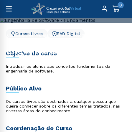
0
Cursos Livres
EAD Digital
Cursos Livres
Engenharia e Tecnologia
Engenharia de Software - Fundamentos
Engenharia de Software -
Objetivo do curso
Fundamentos
Introduzir os alunos aos conceitos fundamentais da
engenharia de software.
Público Alvo
Os cursos livres são destinados a qualquer pessoa que
queira conhecer sobre os diferentes temas tratados, nas
diversas áreas do conhecimento.
Coordenação do Curso