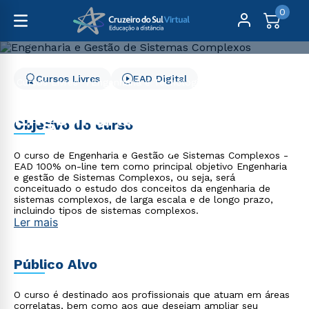
0
Cursos Livres
EAD Digital
Cursos Livres
Engenharia e Tecnologia
Engenharia e Gestão de Sistemas Complexos
Engenharia e Gestão de
Objetivo do curso
Sistemas Complexos
O curso de Engenharia e Gestão de Sistemas Complexos -
EAD 100% on-line tem como principal objetivo Engenharia
e gestão de Sistemas Complexos, ou seja, será
conceituado o estudo dos conceitos da engenharia de
sistemas complexos, de larga escala e de longo prazo,
incluindo tipos de sistemas complexos.
Ler mais
Público Alvo
O curso é destinado aos profissionais que atuam em áreas
correlatas, bem como aos que desejam ampliar seu