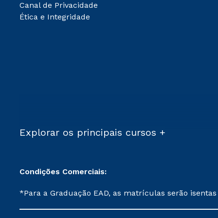
Canal de Privacidade
Ética e Integridade
Explorar os principais cursos +
Condições Comerciais:
*Para a Graduação EAD, as matrículas serão isentas
demais, a taxa de matrícula será de R$ 49. *Para a Pós-graduação EAD, as ofertas mencionadas são referentes aos cursos: Ensino Religioso, Geografia para a
Docência e Metodologia do Ensino de História: Questões Atuais. **Semipresencial é um formato do Ensino a Distância. **Descontos 