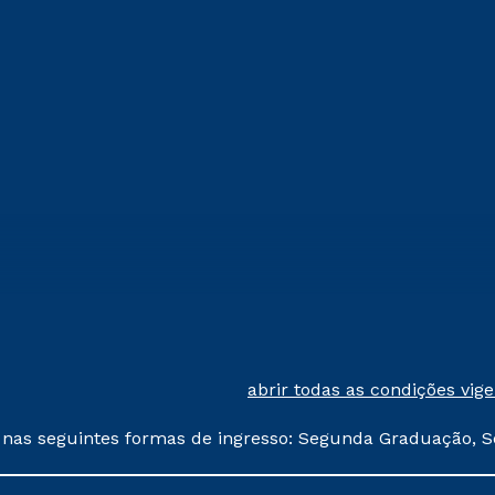
ou
Estou de acordo com a
Política de Privacidade.
e
autorizo que meus dados sejam utilizados para o
envio de conteúdos da Cruzeiro do Sul.
abrir todas as condições vig
 nas seguintes formas de ingresso: Segunda Graduação, S
comerciais oferecidos serão