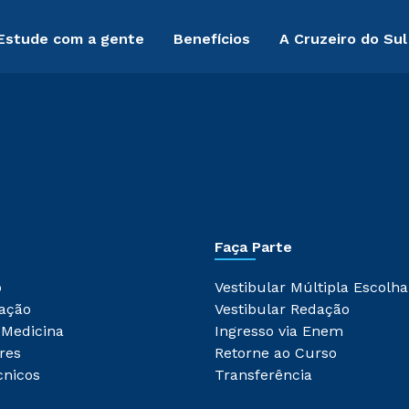
Estude com a gente
Benefícios
A Cruzeiro do Sul
Faça Parte
o
Vestibular Múltipla Escolha
ação
Vestibular Redação
 Medicina
Ingresso via Enem
res
Retorne ao Curso
cnicos
Transferência
Rápido e fácil
WhatsApp