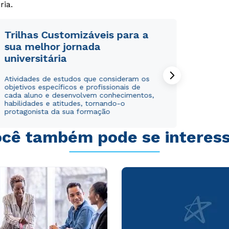
Rápido e fácil
Rápido e fácil
ria.
WhatsApp
WhatsApp
ou
ou
Trilhas Customizáveis para a
sua melhor jornada
universitária
Atividades de estudos que consideram os
objetivos específicos e profissionais de
cada aluno e desenvolvem conhecimentos,
Estou de acordo com a
Estou de acordo com a
Política de Privacidade.
Política de Privacidade.
e
e
habilidades e atitudes, tornando-o
protagonista da sua formação
autorizo que meus dados sejam utilizados para o
autorizo que meus dados sejam utilizados para o
envio de conteúdos da Cruzeiro do Sul.
envio de conteúdos da Cruzeiro do Sul.
cê também pode se interes