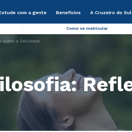
Estude com a gente
Benefícios
A Cruzeiro do Sul
Como se matricular
s sobre a Felicidade
losofia: Refl