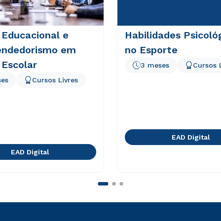
 Educacional e
Habilidades Psicoló
ndedorismo em
no Esporte
 Escolar
3 meses
Cursos 
ses
Cursos Livres
EAD Digital
EAD Digital