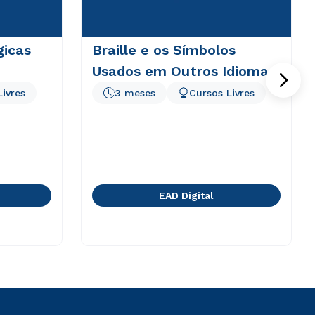
gicas
Braille e os Símbolos
Usados em Outros Idiomas
Livres
3 meses
Cursos Livres
EAD Digital