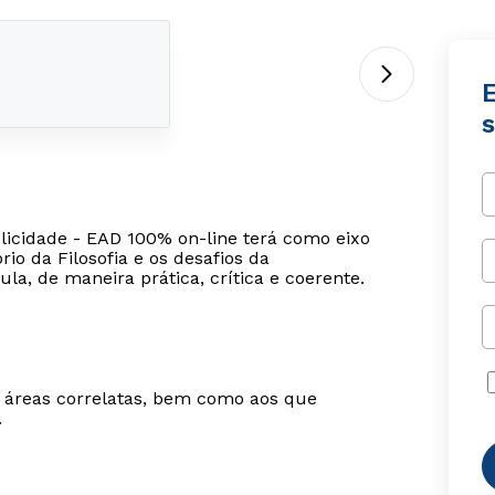
E
s
elicidade - EAD 100% on-line terá como eixo
io da Filosofia e os desafios da
la, de maneira prática, crítica e coerente.
m áreas correlatas, bem como aos que
.