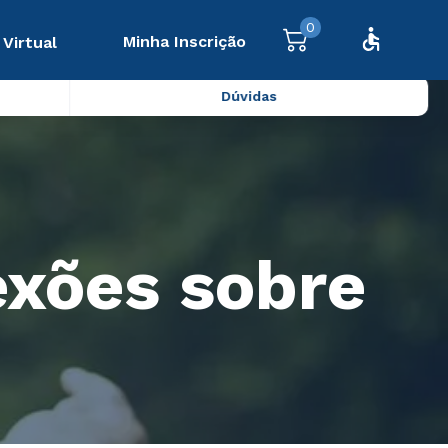
0
Minha Inscrição
 Virtual
Dúvidas
exões sobre