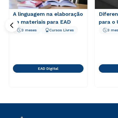
A linguagem na elaboração
Diferen
de materiais para EAD
para o
3 meses
Cursos Livres
3 me
EAD Digital