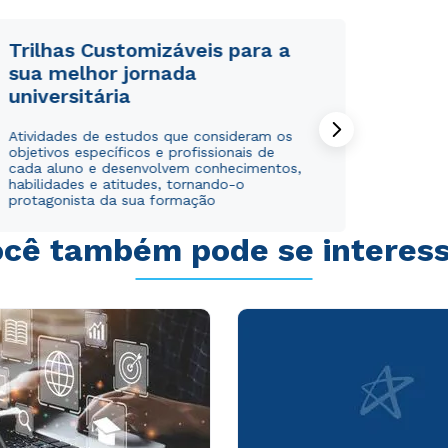
Trilhas Customizáveis para a
sua melhor jornada
universitária
Rápido e fácil
Rápido e fácil
Atividades de estudos que consideram os
WhatsApp
WhatsApp
objetivos específicos e profissionais de
ou
ou
cada aluno e desenvolvem conhecimentos,
habilidades e atitudes, tornando-o
protagonista da sua formação
cê também pode se interes
Estou de acordo com a
Estou de acordo com a
Política de Privacidade.
Política de Privacidade.
e
e
autorizo que meus dados sejam utilizados para o
autorizo que meus dados sejam utilizados para o
envio de conteúdos da Cruzeiro do Sul.
envio de conteúdos da Cruzeiro do Sul.