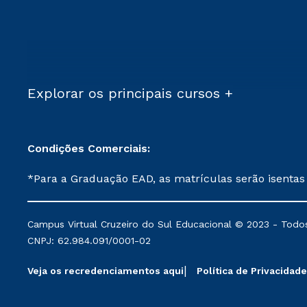
Explorar os principais cursos +
Condições Comerciais:
*Para a Graduação EAD, as matrículas serão isentas
demais, a taxa de matrícula será de R$ 49. *Para a Pós-graduação EAD, as ofertas mencionadas são referentes aos cursos: Ensino Religioso, Geografia para a
Docência e Metodologia do Ensino de História: Questões Atuais. **Semipresencial é um formato do Ensino a Distância. **Descontos 
Campus Virtual Cruzeiro do Sul Educacional © 2023 - Todos
mantidos conforme negociação. Descontos institucio
CNPJ: 62.984.091/0001-02
serviços.
Veja os recredenciamentos aqui
Política de Privacidade