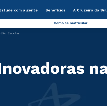
Estude com a gente
Benefícios
A Cruzeiro do Sul
Como se matricular
stão Escolar
 Inovadoras n