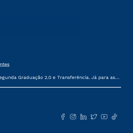
entes
egunda Graduação 2.0 e Transferência. Já para as
ula conforme exposto no contrato de prestação de