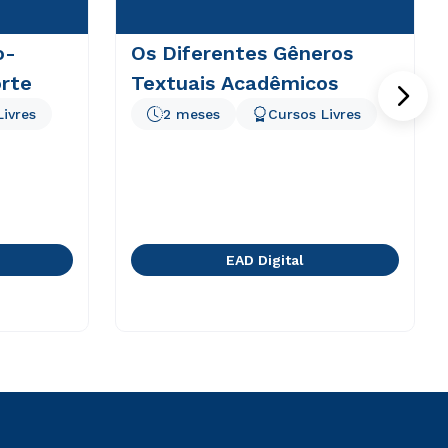
o-
Os Diferentes Gêneros
rte
Textuais Acadêmicos
Livres
2 meses
Cursos Livres
EAD Digital