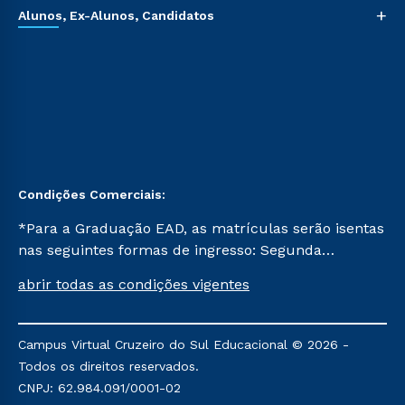
+
Alunos, Ex-Alunos, Candidatos
Condições Comerciais:
*Para a Graduação EAD, as matrículas serão isentas
nas seguintes formas de ingresso: Segunda
Graduação, Segunda Graduação 2.0 e Transferência.
abrir todas as condições vigentes
Já para as demais, a taxa de matrícula será de R$
49. *Para a Pós-graduação EAD, as ofertas
mencionadas são referentes aos cursos: Ensino
Campus Virtual Cruzeiro do Sul Educacional © 2026 -
Religioso, Geografia para a Docência e Metodologia
Todos os direitos reservados.
do Ensino de História: Questões Atuais.
CNPJ: 62.984.091/0001-02