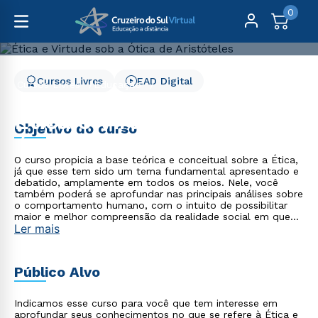
0
Cursos Livres
EAD Digital
Cursos Livres
Educação
Ética e Virtude sob a Ótica de Aristóteles
Ética e Virtude sob a
Objetivo do curso
Ótica de Aristóteles
O curso propicia a base teórica e conceitual sobre a Ética,
já que esse tem sido um tema fundamental apresentado e
debatido, amplamente em todos os meios. Nele, você
também poderá se aprofundar nas principais análises sobre
o comportamento humano, com o intuito de possibilitar
maior e melhor compreensão da realidade social em que
Ler mais
vivemos. Ao final do curso, você será capaz de aplicar os
conceitos abordados em situações cotidianas no que diz
respeito à Ética e à Virtude segundo o ponto de vista de
Aristóteles.
Público Alvo
Indicamos esse curso para você que tem interesse em
aprofundar seus conhecimentos no que se refere à Ética e