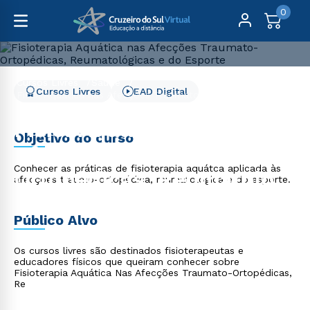
0
Cursos Livres
Saúde
Cursos Livres
EAD Digital
Fisio. Aquática nas Afecções Traumato-Ortopédicas,
Reumatolog. e do Esporte
Fisio. Aquática nas
Objetivo do curso
Afecções Traumato-
Conhecer as práticas de fisioterapia aquátca aplicada às
Ortopédicas, Reumatolog.
afecções traumo-ortopédica, reumatologica e do esporte.
e do Esporte
Público Alvo
Os cursos livres são destinados fisioterapeutas e
educadores físicos que queiram conhecer sobre
Fisioterapia Aquática Nas Afecções Traumato-Ortopédicas,
Re