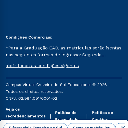
Condições Comerciais:
*Para a Graduação EAD, as matrículas serão isentas
nas seguintes formas de ingresso: Segunda
Graduação, Segunda Graduação 2.0 e Transferência.
abrir todas as condições vigentes
Já para as demais, a taxa de matrícula será de R$
49. *Para a Pós-graduação EAD, as ofertas
mencionadas são referentes aos cursos: Ensino
Campus Virtual Cruzeiro do Sul Educacional © 2026 -
Religioso, Geografia para a Docência e Metodologia
Todos os direitos reservados.
do Ensino de História: Questões Atuais.
CNPJ: 62.984.091/0001-02
Veja os
Política de
Política de
recredenciamentos
Privacidade
Cookies
aqui
Diferenciais Cruzeiro do Sul
Como se matricular
Dúv