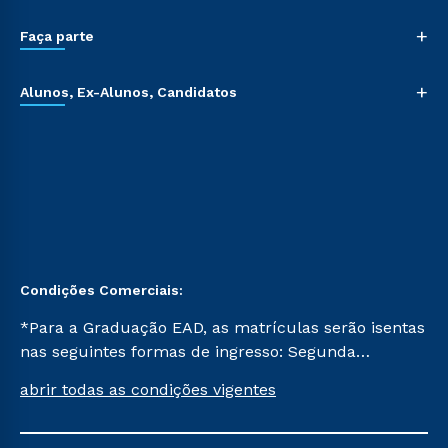
+
Faça parte
+
Alunos, Ex-Alunos, Candidatos
Condições Comerciais:
*Para a Graduação EAD, as matrículas serão isentas
nas seguintes formas de ingresso: Segunda
Graduação, Segunda Graduação 2.0 e Transferência.
abrir todas as condições vigentes
Já para as demais, a taxa de matrícula será de R$
49. *Para a Pós-graduação EAD, as ofertas
mencionadas são referentes aos cursos: Ensino