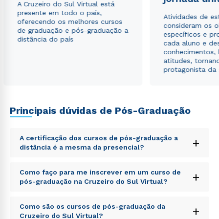
A Cruzeiro do Sul Virtual está
presente em todo o país,
Atividades de e
oferecendo os melhores cursos
consideram os o
de graduação e pós-graduação a
específicos e pro
distância do país
cada aluno e de
conhecimentos, 
atitudes, tornan
protagonista da
Principais dúvidas de Pós-Graduação
Rápido e fácil
WhatsApp
A certificação dos cursos de pós-graduação a
ou
+
distância é a mesma da presencial?
Sed ut perspiciatis unde omnis iste natus error sit
Como faço para me inscrever em um curso de
+
voluptatem accusantium doloremque laudantium,
pós-graduação na Cruzeiro do Sul Virtual?
totam rem aperiam, eaque ipsa quae ab illo inventore
veritatis et quasi architecto beatae vitae dicta sunt
Sed ut perspiciatis unde omnis iste natus error sit
explicabo. Nemo enim ipsam voluptatem quia
Como são os cursos de pós-graduação da
+
voluptatem accusantium doloremque laudantium,
Estou de acordo com a
Política de Privacidade.
e
voluptas sit aspernatur aut odit aut fugit, sed quia
Cruzeiro do Sul Virtual?