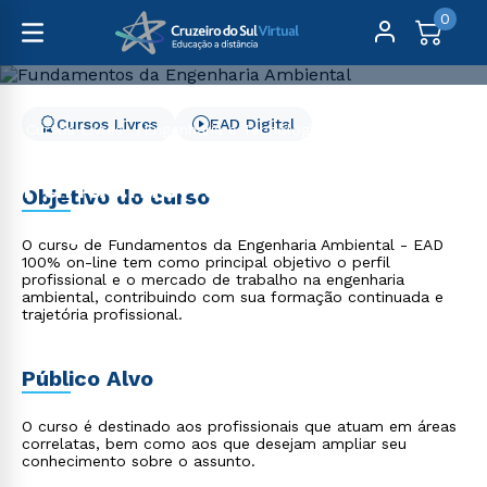
0
Cursos Livres
EAD Digital
Cursos Livres
Engenharia e Tecnologia
Fundamentos da Engenharia Ambiental
Fundamentos da
Objetivo do curso
Engenharia Ambiental
O curso de Fundamentos da Engenharia Ambiental - EAD
100% on-line tem como principal objetivo o perfil
profissional e o mercado de trabalho na engenharia
ambiental, contribuindo com sua formação continuada e
trajetória profissional.
Público Alvo
O curso é destinado aos profissionais que atuam em áreas
correlatas, bem como aos que desejam ampliar seu
conhecimento sobre o assunto.