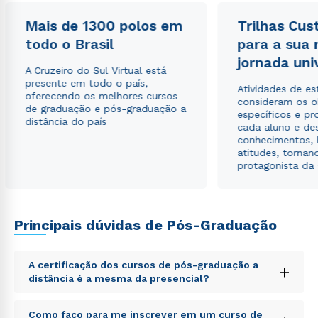
Mais de 1300 polos em
Trilhas Cus
todo o Brasil
para a sua
Rápido e fácil
WhatsApp
jornada uni
A Cruzeiro do Sul Virtual está
ou
presente em todo o país,
Atividades de e
oferecendo os melhores cursos
consideram os o
de graduação e pós-graduação a
específicos e pro
distância do país
cada aluno e de
conhecimentos, 
atitudes, tornan
protagonista da
Estou de acordo com a
Política de Privacidade.
e
autorizo que meus dados sejam utilizados para o
envio de conteúdos da Cruzeiro do Sul.
Principais dúvidas de Pós-Graduação
A certificação dos cursos de pós-graduação a
+
distância é a mesma da presencial?
Sed ut perspiciatis unde omnis iste natus error sit
Como faço para me inscrever em um curso de