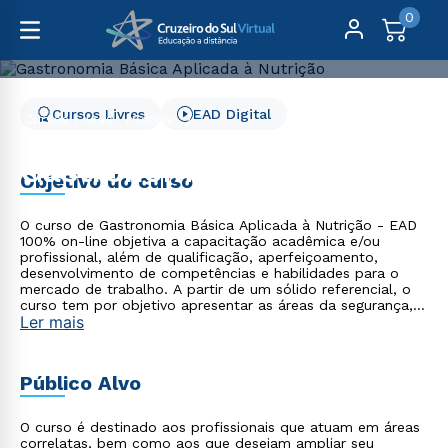
0
Cursos Livres
EAD Digital
Cursos Livres
Saúde
Gastronomia Básica Aplicada à Nutrição
Gastronomia Básica
Objetivo do curso
Aplicada à Nutrição
O curso de Gastronomia Básica Aplicada à Nutrição - EAD
100% on-line objetiva a capacitação acadêmica e/ou
profissional, além de qualificação, aperfeiçoamento,
desenvolvimento de competências e habilidades para o
mercado de trabalho. A partir de um sólido referencial, o
curso tem por objetivo apresentar as áreas da segurança,
Ler mais
sustentabilidade e inovação, passando por estratégias
gastronômicas aplicadas à nutrição e conceitos de
cozinhar com economia, afeto e funcionalidade.
Público Alvo
O curso é destinado aos profissionais que atuam em áreas
correlatas, bem como aos que desejam ampliar seu