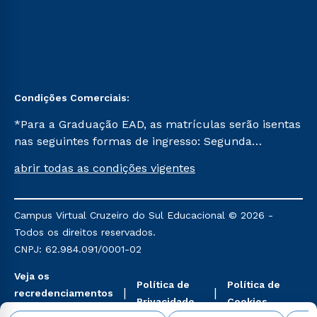
Condições Comerciais:
*Para a Graduação EAD, as matrículas serão isentas
nas seguintes formas de ingresso: Segunda
Graduação, Segunda Graduação 2.0 e Transferência.
abrir todas as condições vigentes
Já para as demais, a taxa de matrícula será de R$
49. *Para a Pós-graduação EAD, as ofertas
mencionadas são referentes aos cursos: Ensino
Campus Virtual Cruzeiro do Sul Educacional © 2026 -
Religioso, Geografia para a Docência e Metodologia
Todos os direitos reservados.
do Ensino de História: Questões Atuais.
CNPJ: 62.984.091/0001-02
Veja os
Política de
Política de
recredenciamentos
Privacidade
Cookies
aqui