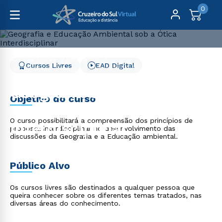
0
Cursos Livres
Educação
Cursos Livres
EAD Digital
Geografia e Educação Ambiental sob a Ótica
Interdisciplinar
Geografia e Educação
Objetivo do curso
Ambiental sob a Ótica
O curso possibilitará a compreensão dos princípios de
Interdisciplinar
proposta interdisciplinar no desenvolvimento das
discussões da Geografia e a Educação ambiental.
Público Alvo
Os cursos livres são destinados a qualquer pessoa que
queira conhecer sobre os diferentes temas tratados, nas
diversas áreas do conhecimento.