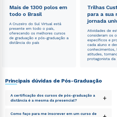
Mais de 1300 polos em
Trilhas Cus
todo o Brasil
para a sua
jornada uni
A Cruzeiro do Sul Virtual está
presente em todo o país,
Atividades de e
oferecendo os melhores cursos
consideram os o
de graduação e pós-graduação a
específicos e pro
distância do país
cada aluno e de
conhecimentos, 
atitudes, tornan
protagonista da
Principais dúvidas de Pós-Graduação
Rápido e fácil
WhatsApp
ou
A certificação dos cursos de pós-graduação a
+
distância é a mesma da presencial?
Sed ut perspiciatis unde omnis iste natus error sit
Como faço para me inscrever em um curso de
+
voluptatem accusantium doloremque laudantium,