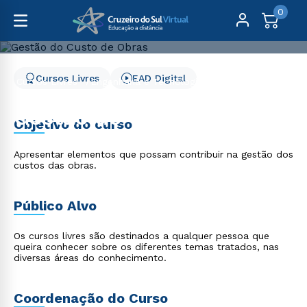
0
Cursos Livres
EAD Digital
Cursos Livres
Engenharia e Tecnologia
Gestão do Custo de Obras
Gestão do Custo de
Objetivo do curso
Obras
Apresentar elementos que possam contribuir na gestão dos
custos das obras.
Público Alvo
Os cursos livres são destinados a qualquer pessoa que
queira conhecer sobre os diferentes temas tratados, nas
diversas áreas do conhecimento.
Coordenação do Curso