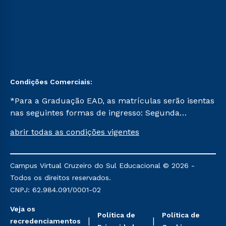
Condições Comerciais:
*Para a Graduação EAD, as matrículas serão isentas
nas seguintes formas de ingresso: Segunda
Graduação, Segunda Graduação 2.0 e Transferência.
abrir todas as condições vigentes
Já para as demais, a taxa de matrícula será de R$
49. *Para a Pós-graduação EAD, as ofertas
mencionadas são referentes aos cursos: Ensino
Campus Virtual Cruzeiro do Sul Educacional © 2026 -
Religioso, Geografia para a Docência e Metodologia
Todos os direitos reservados.
do Ensino de História: Questões Atuais.
CNPJ: 62.984.091/0001-02
Veja os
Política de
Política de
recredenciamentos