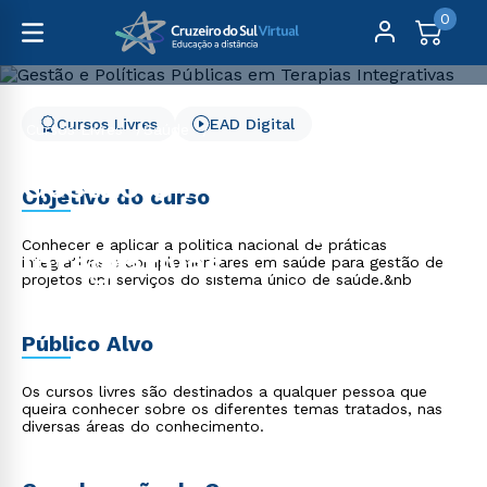
0
Cursos Livres
EAD Digital
Cursos Livres
Saúde
Gestão e Políticas Públicas em Terapias Integrativas
Gestão e Políticas
Objetivo do curso
Públicas em Terapias
Conhecer e aplicar a politica nacional de práticas
Integrativas
integrativas e complementares em saúde para gestão de
projetos em serviços do sistema único de saúde.&nb
Público Alvo
Os cursos livres são destinados a qualquer pessoa que
queira conhecer sobre os diferentes temas tratados, nas
diversas áreas do conhecimento.