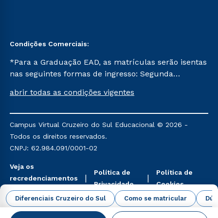
Condições Comerciais:
*Para a Graduação EAD, as matrículas serão isentas
nas seguintes formas de ingresso: Segunda
Graduação, Segunda Graduação 2.0 e Transferência.
abrir todas as condições vigentes
Já para as demais, a taxa de matrícula será de R$
49. *Para a Pós-graduação EAD, as ofertas
mencionadas são referentes aos cursos: Ensino
Campus Virtual Cruzeiro do Sul Educacional © 2026 -
Religioso, Geografia para a Docência e Metodologia
Todos os direitos reservados.
do Ensino de História: Questões Atuais.
CNPJ: 62.984.091/0001-02
Veja os
Política de
Política de
recredenciamentos
Privacidade
Cookies
aqui
Diferenciais Cruzeiro do Sul
Como se matricular
Dúv