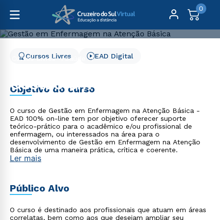
0
Cursos Livres
EAD Digital
Cursos Livres
Saúde
Gestão em Enfermagem na Atenção Básica
Gestão em Enfermagem
Objetivo do curso
na Atenção Básica
O curso de Gestão em Enfermagem na Atenção Básica -
EAD 100% on-line tem por objetivo oferecer suporte
teórico-prático para o acadêmico e/ou profissional de
enfermagem, ou interessados na área para o
desenvolvimento de Gestão em Enfermagem na Atenção
Básica de uma maneira prática, crítica e coerente.
Ler mais
Público Alvo
O curso é destinado aos profissionais que atuam em áreas
correlatas, bem como aos que desejam ampliar seu