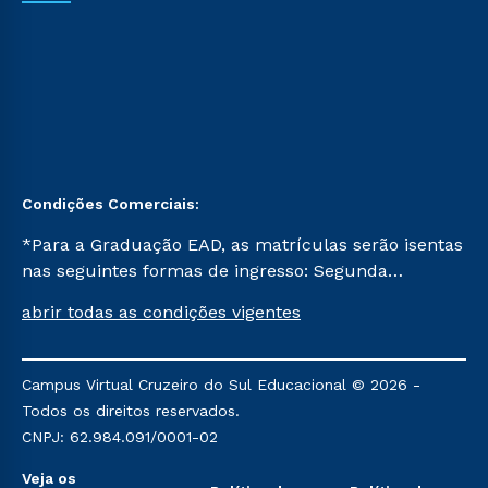
Condições Comerciais:
*Para a Graduação EAD, as matrículas serão isentas
nas seguintes formas de ingresso: Segunda
Graduação, Segunda Graduação 2.0 e Transferência.
abrir todas as condições vigentes
Já para as demais, a taxa de matrícula será de R$
49. *Para a Pós-graduação EAD, as ofertas
mencionadas são referentes aos cursos: Ensino
Campus Virtual Cruzeiro do Sul Educacional © 2026 -
Religioso, Geografia para a Docência e Metodologia
Todos os direitos reservados.
do Ensino de História: Questões Atuais.
CNPJ: 62.984.091/0001-02
Veja os