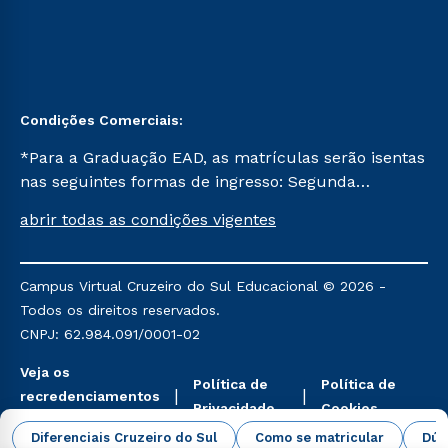
Condições Comerciais:
*Para a Graduação EAD, as matrículas serão isentas
nas seguintes formas de ingresso: Segunda
Graduação, Segunda Graduação 2.0 e Transferência.
abrir todas as condições vigentes
Já para as demais, a taxa de matrícula será de R$
49. *Para a Pós-graduação EAD, as ofertas
mencionadas são referentes aos cursos: Ensino
Campus Virtual Cruzeiro do Sul Educacional © 2026 -
Religioso, Geografia para a Docência e Metodologia
Todos os direitos reservados.
do Ensino de História: Questões Atuais.
CNPJ: 62.984.091/0001-02
Veja os
Política de
Política de
recredenciamentos
Privacidade
Cookies
aqui
Diferenciais Cruzeiro do Sul
Como se matricular
Dúv