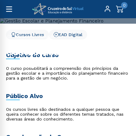
0
Cursos Livres
EAD Digital
Cursos Livres
Educação
Gestão Escolar e Planejamento Financeiro
Gestão Escolar e
Objetivo do curso
Planejamento Financeiro
O curso possibilitará a compreensão dos princípios da
gestão escolar e a importância do planejamento financeiro
para a gestão de um negócio.
Público Alvo
Os cursos livres são destinados a qualquer pessoa que
queira conhecer sobre os diferentes temas tratados, nas
diversas áreas do conhecimento.