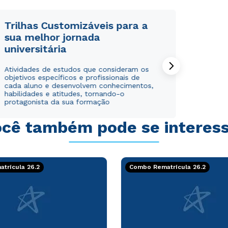
Trilhas Customizáveis para a
sua melhor jornada
universitária
Rápido e fácil
Rápido e fácil
Atividades de estudos que consideram os
WhatsApp
WhatsApp
objetivos específicos e profissionais de
ou
ou
cada aluno e desenvolvem conhecimentos,
habilidades e atitudes, tornando-o
protagonista da sua formação
cê também pode se interes
Estou de acordo com a
Estou de acordo com a
Política de Privacidade.
Política de Privacidade.
e
e
trícula 26.2
Combo Rematrícula 26.2
autorizo que meus dados sejam utilizados para o
autorizo que meus dados sejam utilizados para o
envio de conteúdos da Cruzeiro do Sul.
envio de conteúdos da Cruzeiro do Sul.