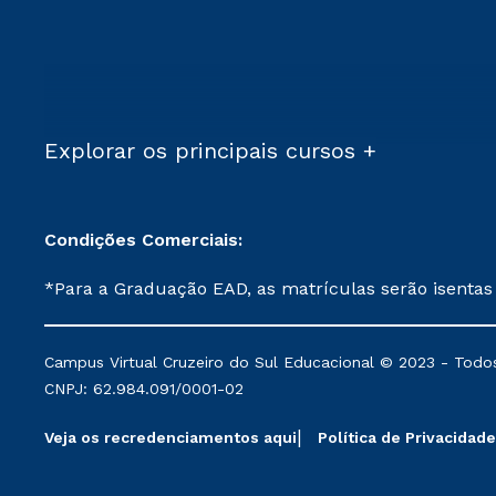
Explorar os principais cursos +
Condições Comerciais:
*Para a Graduação EAD, as matrículas serão isentas
demais, a taxa de matrícula será de R$ 49. *Para a Pós-graduação EAD, as ofertas mencionadas são referentes aos cursos: Ensino Religioso, Geografia para a
Docência e Metodologia do Ensino de História: Questões Atuais. **Semipresencial é um formato do Ensino a Distância. **Descontos 
Campus Virtual Cruzeiro do Sul Educacional © 2023 - Todos
mantidos conforme negociação. Descontos institucio
CNPJ: 62.984.091/0001-02
serviços.
Veja os recredenciamentos aqui
Política de Privacidade