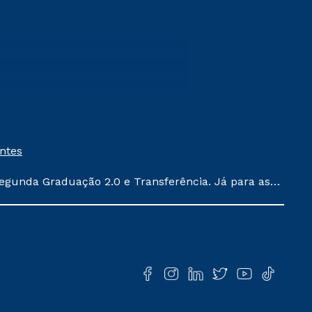
entes
egunda Graduação 2.0 e Transferência. Já para as
ula conforme exposto no contrato de prestação de