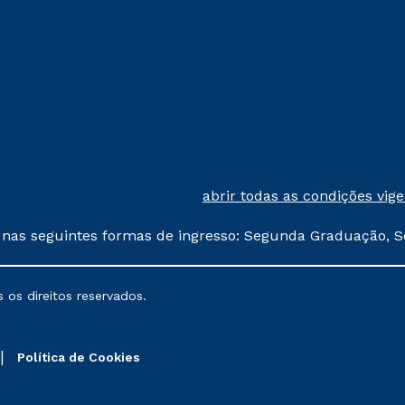
abrir todas as condições vig
 nas seguintes formas de ingresso: Segunda Graduação, S
comerciais oferecidos serão
 os direitos reservados.
nais poderão sofrer alterações nos períodos de rematríc
Política de Cookies