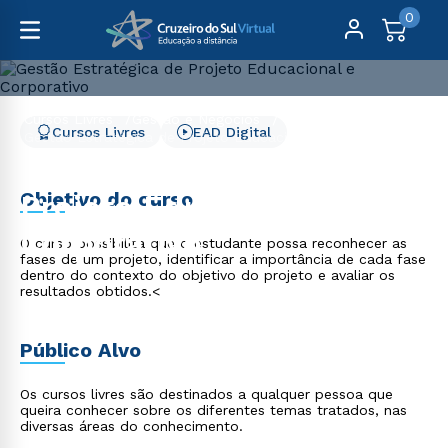
0
Cursos Livres
Gestão e Negócios
Cursos Livres
EAD Digital
Gestão Estratégica de Projeto Educacional e Corporativo
Gestão Estratégica de
Objetivo do curso
Projeto Educacional e
Corporativo
O curso possibilita que o estudante possa reconhecer as
fases de um projeto, identificar a importância de cada fase
dentro do contexto do objetivo do projeto e avaliar os
resultados obtidos.<
Público Alvo
Os cursos livres são destinados a qualquer pessoa que
queira conhecer sobre os diferentes temas tratados, nas
diversas áreas do conhecimento.