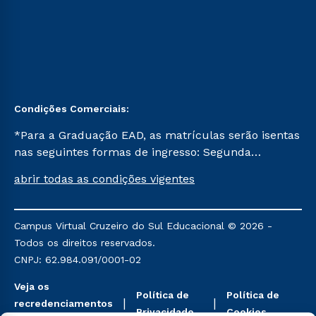
Condições Comerciais:
*Para a Graduação EAD, as matrículas serão isentas
nas seguintes formas de ingresso: Segunda
Graduação, Segunda Graduação 2.0 e Transferência.
abrir todas as condições vigentes
Já para as demais, a taxa de matrícula será de R$
49. *Para a Pós-graduação EAD, as ofertas
mencionadas são referentes aos cursos: Ensino
Campus Virtual Cruzeiro do Sul Educacional © 2026 -
Religioso, Geografia para a Docência e Metodologia
Todos os direitos reservados.
do Ensino de História: Questões Atuais.
CNPJ: 62.984.091/0001-02
Veja os
Política de
Política de
recredenciamentos
Privacidade
Cookies