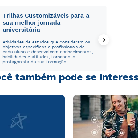
WhatsApp
WhatsApp
ou
ou
Trilhas Customizáveis para a
sua melhor jornada
universitária
Atividades de estudos que consideram os
objetivos específicos e profissionais de
cada aluno e desenvolvem conhecimentos,
habilidades e atitudes, tornando-o
Estou de acordo com a
Estou de acordo com a
Política de Privacidade.
Política de Privacidade.
e
e
protagonista da sua formação
autorizo que meus dados sejam utilizados para o
autorizo que meus dados sejam utilizados para o
envio de conteúdos da Cruzeiro do Sul.
envio de conteúdos da Cruzeiro do Sul.
cê também pode se interes