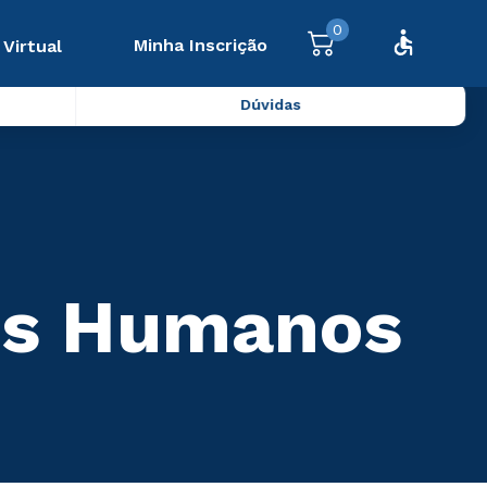
0
Minha Inscrição
 Virtual
Dúvidas
os Humanos