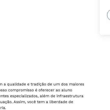
om a qualidade e tradição de um dos maiores
Nosso compromisso é oferecer ao aluno
tes especializados, além de infraestrutura
uação. Assim, você tem a liberdade de
ria.
Rápido e fácil
Rápido e fácil