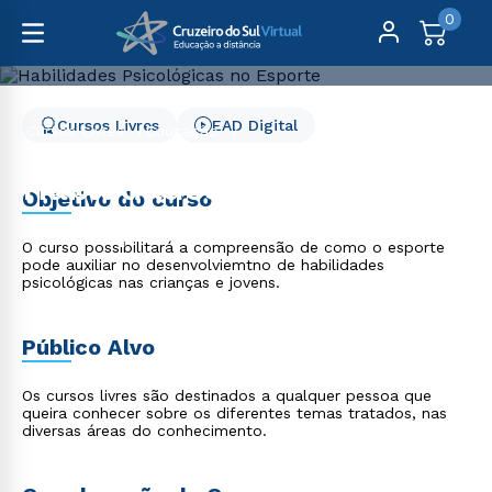
0
Cursos Livres
EAD Digital
Cursos Livres
Educação
Habilidades Psicológicas no Esporte
Habilidades Psicológicas
Objetivo do curso
no Esporte
O curso possibilitará a compreensão de como o esporte
pode auxiliar no desenvolviemtno de habilidades
psicológicas nas crianças e jovens.
Público Alvo
Os cursos livres são destinados a qualquer pessoa que
queira conhecer sobre os diferentes temas tratados, nas
diversas áreas do conhecimento.