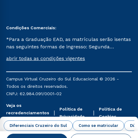
Condições Comerciais:
*Para a Graduação EAD, as matrículas serão isentas
nas seguintes formas de ingresso: Segunda
Graduação, Segunda Graduação 2.0 e Transferência.
abrir todas as condições vigentes
Já para as demais, a taxa de matrícula será de R$
49. *Para a Pós-graduação EAD, as ofertas
mencionadas são referentes aos cursos: Ensino
Campus Virtual Cruzeiro do Sul Educacional © 2026 -
Religioso, Geografia para a Docência e Metodologia
Todos os direitos reservados.
do Ensino de História: Questões Atuais.
CNPJ: 62.984.091/0001-02
Veja os
Política de
Política de
recredenciamentos
Privacidade
Cookies
aqui
Diferenciais Cruzeiro do Sul
Como se matricular
Dúv