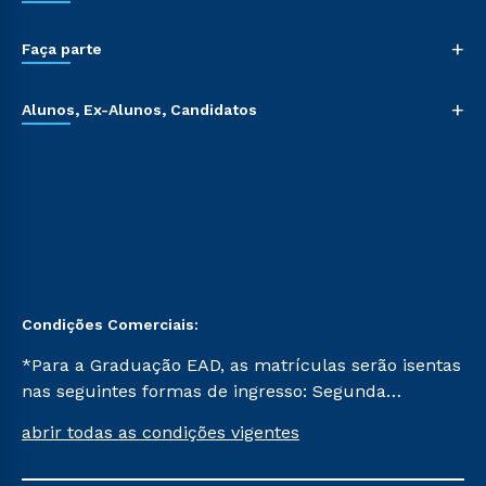
+
Faça parte
+
Alunos, Ex-Alunos, Candidatos
Condições Comerciais:
*Para a Graduação EAD, as matrículas serão isentas
nas seguintes formas de ingresso: Segunda
Graduação, Segunda Graduação 2.0 e Transferência.
abrir todas as condições vigentes
Já para as demais, a taxa de matrícula será de R$
49. *Para a Pós-graduação EAD, as ofertas