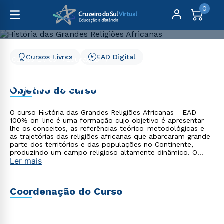
0
Cursos Livres
EAD Digital
Cursos Livres
Educação
História das Grandes Religiões Africanas
História das Grandes
Objetivo do curso
Religiões Africanas
O curso História das Grandes Religiões Africanas - EAD
100% on-line é uma formação cujo objetivo é apresentar-
lhe os conceitos, as referências teórico-metodológicas e
as trajetórias das religiões africanas que abarcaram grande
parte dos territórios e das populações no Continente,
produzindo um campo religioso altamente dinâmico. O
Ler mais
período abarcado será dos séculos V ao XIX. A seleção
temática enfoca as interações sociais na perspectiva das
religiões em contato.
Coordenação do Curso