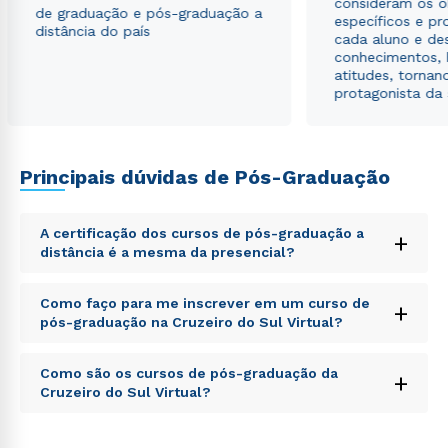
consideram os o
de graduação e pós-graduação a
específicos e pro
distância do país
cada aluno e de
conhecimentos, 
atitudes, tornan
protagonista da
Principais dúvidas de Pós-Graduação
A certificação dos cursos de pós-graduação a
+
Rápido e fácil
distância é a mesma da presencial?
WhatsApp
ou
Sed ut perspiciatis unde omnis iste natus error sit
Como faço para me inscrever em um curso de
+
voluptatem accusantium doloremque laudantium,
pós-graduação na Cruzeiro do Sul Virtual?
totam rem aperiam, eaque ipsa quae ab illo inventore
veritatis et quasi architecto beatae vitae dicta sunt
Sed ut perspiciatis unde omnis iste natus error sit
explicabo. Nemo enim ipsam voluptatem quia
Como são os cursos de pós-graduação da
+
voluptatem accusantium doloremque laudantium,
voluptas sit aspernatur aut odit aut fugit, sed quia
Cruzeiro do Sul Virtual?
totam rem aperiam, eaque ipsa quae ab illo inventore
consequuntur magni dolores eos qui ratione
veritatis et quasi architecto beatae vitae dicta sunt
voluptatem sequi nesciunt.
Sed ut perspiciatis unde omnis iste natus error sit
explicabo. Nemo enim ipsam voluptatem quia
Estou de acordo com a
Política de Privacidade.
e