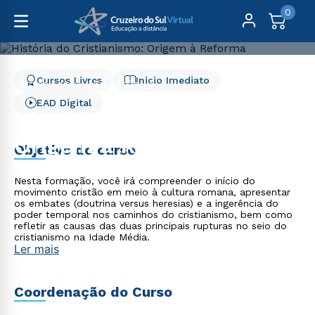
0
Cursos Livres
Inicio Imediato
Cursos Livres
Educação
História do Cristianismo: Origem à Reforma
EAD Digital
História do Cristianismo:
Origem à Reforma
Objetivo do curso
Nesta formação, você irá compreender o início do
movimento cristão em meio à cultura romana, apresentar
os embates (doutrina versus heresias) e a ingerência do
poder temporal nos caminhos do cristianismo, bem como
refletir as causas das duas principais rupturas no seio do
cristianismo na Idade Média.
Ler mais
Coordenação do Curso