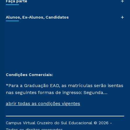
+
Faça parte
+
Alunos, Ex-Alunos, Candidatos
Condições Comerciais:
*Para a Graduação EAD, as matrículas serão isentas
nas seguintes formas de ingresso: Segunda
Graduação, Segunda Graduação 2.0 e Transferência.
abrir todas as condições vigentes
Já para as demais, a taxa de matrícula será de R$
49. *Para a Pós-graduação EAD, as ofertas
mencionadas são referentes aos cursos: Ensino
Campus Virtual Cruzeiro do Sul Educacional © 2026 -
Religioso, Geografia para a Docência e Metodologia
Todos os direitos reservados.