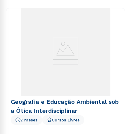
voluptas sit aspernatur aut odit aut fugit, sed quia
envio de conteúdos da Cruzeiro do Sul.
consequuntur magni dolores eos qui ratione
voluptatem sequi nesciunt.
Geografia e Educação Ambiental sob
a Ótica Interdisciplinar
2 meses
Cursos Livres