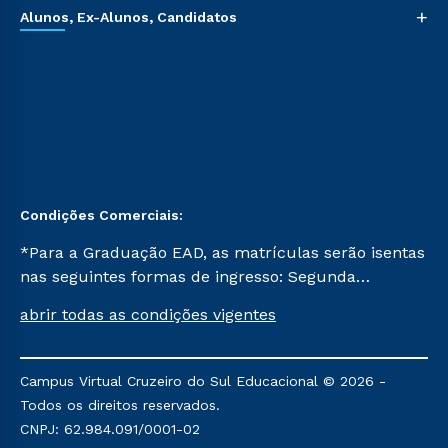
+
Alunos, Ex-Alunos, Candidatos
Condições Comerciais:
*Para a Graduação EAD, as matrículas serão isentas
nas seguintes formas de ingresso: Segunda
Graduação, Segunda Graduação 2.0 e Transferência.
abrir todas as condições vigentes
Já para as demais, a taxa de matrícula será de R$
49. *Para a Pós-graduação EAD, as ofertas
mencionadas são referentes aos cursos: Ensino
Campus Virtual Cruzeiro do Sul Educacional © 2026 -
Religioso, Geografia para a Docência e Metodologia
Todos os direitos reservados.
do Ensino de História: Questões Atuais.
CNPJ: 62.984.091/0001-02