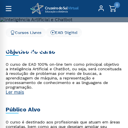
0
Cursos Livres
EAD Digital
Cursos Livres
Engenharia e Tecnologia
Inteligência Artificial e Chatbot
Inteligência Artificial e
Objetivo do curso
Chatbot
O curso de EAD 100% on-line tem como principal objetivo
a Inteligência Artificial e ChatBot, ou seja, será conceituada
à resolução de problemas por meio de buscas, a
aprendizagem de máquina, a representação e
processamento de conhecimento e as linguagens de
programação.
Ler mais
Público Alvo
O curso é destinado aos profissionais que atuam em áreas
correlatas, bem como aos que desejam ampliar seu