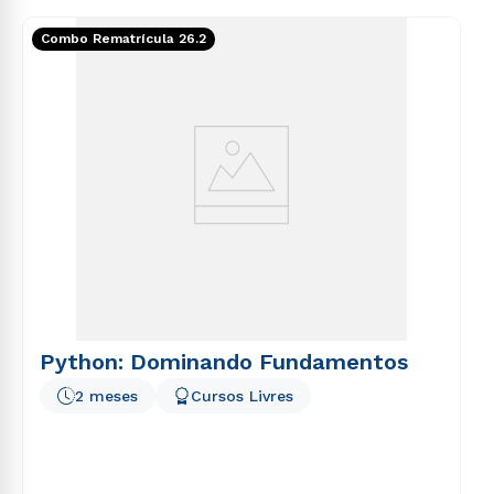
consequuntur magni dolores eos qui ratione
Combo Rematrícula 26.2
voluptatem sequi nesciunt.
Python: Dominando Fundamentos
2 meses
Cursos Livres