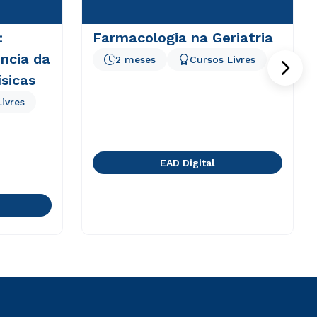
:
Farmacologia na Geriatria
ência da
2 meses
Cursos Livres
ísicas
ivres
EAD Digital