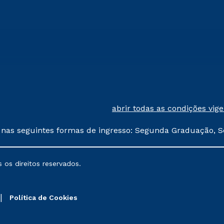
abrir todas as condições vig
 nas seguintes formas de ingresso: Segunda Graduação, S
comerciais oferecidos serão
 os direitos reservados.
nais poderão sofrer alterações nos períodos de rematríc
Política de Cookies