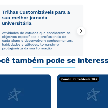
Trilhas Customizáveis para a
sua melhor jornada
universitária
Rápido e fácil
Rápido e fácil
Atividades de estudos que consideram os
WhatsApp
WhatsApp
objetivos específicos e profissionais de
ou
ou
cada aluno e desenvolvem conhecimentos,
habilidades e atitudes, tornando-o
protagonista da sua formação
cê também pode se interes
Estou de acordo com a
Estou de acordo com a
Política de Privacidade.
Política de Privacidade.
e
e
Combo Rematrícula 26.2
autorizo que meus dados sejam utilizados para o
autorizo que meus dados sejam utilizados para o
envio de conteúdos da Cruzeiro do Sul.
envio de conteúdos da Cruzeiro do Sul.