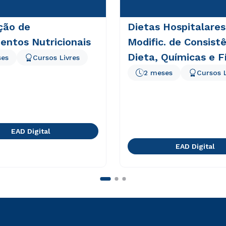
ção de
Dietas Hospitalares
entos Nutricionais
Modific. de Consist
Dieta, Químicas e F
ses
Cursos Livres
2 meses
Cursos L
EAD Digital
EAD Digital