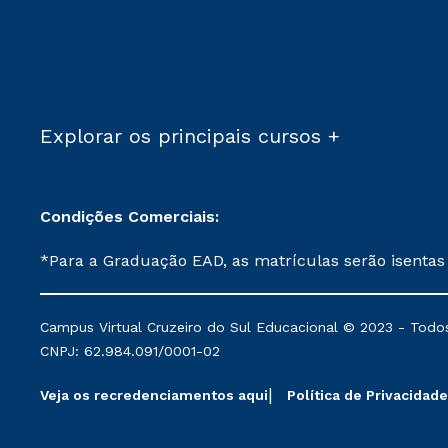
Explorar os principais cursos +
Condições Comerciais:
*Para a Graduação EAD, as matrículas serão isentas
demais, a taxa de matrícula será de R$ 49. *Para a Pós-graduação EAD, as ofertas mencionadas são referentes aos cursos: Ensino Religioso, Geografia para a
Docência e Metodologia do Ensino de História: Questões Atuais. **Semipresencial é um formato do Ensino a Distância. **Descontos 
Campus Virtual Cruzeiro do Sul Educacional © 2023 - Todos
mantidos conforme negociação. Descontos institucio
CNPJ: 62.984.091/0001-02
serviços.
Veja os recredenciamentos aqui
Política de Privacidade