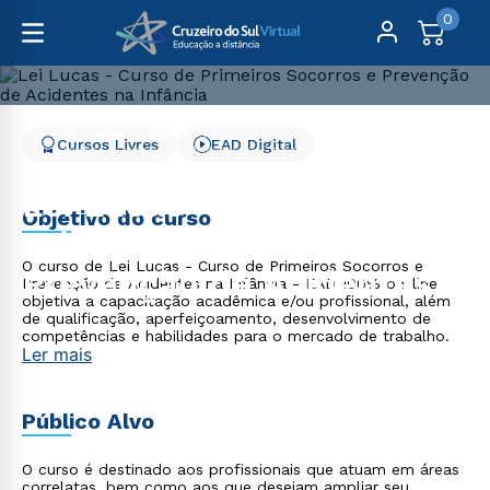
0
Cursos Livres
Saúde
Cursos Livres
EAD Digital
Lei Lucas - Curso de Primeiros Socorros e Prevenção de
Acidentes na Infância
Lei Lucas - Curso de
Objetivo do curso
Primeiros Socorros e
O curso de Lei Lucas - Curso de Primeiros Socorros e
Prevenção de Acidentes
Prevenção de Acidentes na Infância - EAD 100% on-line
objetiva a capacitação acadêmica e/ou profissional, além
na Infância
de qualificação, aperfeiçoamento, desenvolvimento de
competências e habilidades para o mercado de trabalho.
Ler mais
Público Alvo
O curso é destinado aos profissionais que atuam em áreas
correlatas, bem como aos que desejam ampliar seu