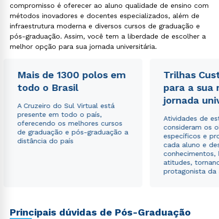
compromisso é oferecer ao aluno qualidade de ensino com
métodos inovadores e docentes especializados, além de
infraestrutura moderna e diversos cursos de graduação e
pós-graduação. Assim, você tem a liberdade de escolher a
melhor opção para sua jornada universitária.
Rápido e fácil
WhatsApp
Mais de 1300 polos em
Trilhas Cus
ou
todo o Brasil
para a sua
jornada uni
A Cruzeiro do Sul Virtual está
presente em todo o país,
Atividades de e
oferecendo os melhores cursos
consideram os o
de graduação e pós-graduação a
específicos e pro
distância do país
cada aluno e de
conhecimentos, 
Estou de acordo com a
Política de Privacidade.
e
atitudes, tornan
autorizo que meus dados sejam utilizados para o
protagonista da
envio de conteúdos da Cruzeiro do Sul.
Principais dúvidas de Pós-Graduação