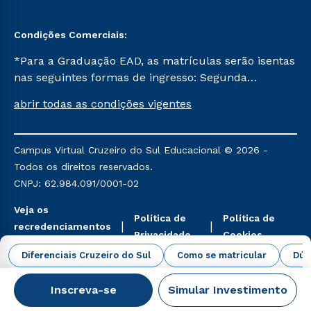
Condições Comerciais:
*Para a Graduação EAD, as matrículas serão isentas
nas seguintes formas de ingresso: Segunda
Graduação, Segunda Graduação 2.0 e Transferência.
abrir todas as condições vigentes
Já para as demais, a taxa de matrícula será de R$
49. *Para a Pós-graduação EAD, as ofertas
mencionadas são referentes aos cursos: Ensino
Campus Virtual Cruzeiro do Sul Educacional © 2026 -
Religioso, Geografia para a Docência e Metodologia
Todos os direitos reservados.
do Ensino de História: Questões Atuais.
CNPJ: 62.984.091/0001-02
Veja os
Política de
Política de
recredenciamentos
Privacidade
Cookies
aqui
Diferenciais Cruzeiro do Sul
Como se matricular
Dúv
Inscreva-se
Simular Investimento