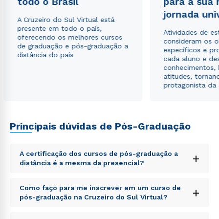
todo o Brasil
para a sua
jornada uni
A Cruzeiro do Sul Virtual está
presente em todo o país,
Atividades de e
oferecendo os melhores cursos
consideram os o
de graduação e pós-graduação a
específicos e pro
distância do país
cada aluno e de
conhecimentos, 
atitudes, tornan
protagonista da
Principais dúvidas de Pós-Graduação
Rápido e fácil
WhatsApp
ou
A certificação dos cursos de pós-graduação a
+
distância é a mesma da presencial?
Sed ut perspiciatis unde omnis iste natus error sit
Como faço para me inscrever em um curso de
+
voluptatem accusantium doloremque laudantium,
pós-graduação na Cruzeiro do Sul Virtual?
totam rem aperiam, eaque ipsa quae ab illo inventore
veritatis et quasi architecto beatae vitae dicta sunt
Sed ut perspiciatis unde omnis iste natus error sit