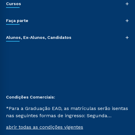
+
Cursos
+
Faça parte
+
Alunos, Ex-Alunos, Candidatos
Condições Comerciais:
*Para a Graduação EAD, as matrículas serão isentas
nas seguintes formas de ingresso: Segunda
Graduação, Segunda Graduação 2.0 e Transferência.
abrir todas as condições vigentes
Já para as demais, a taxa de matrícula será de R$