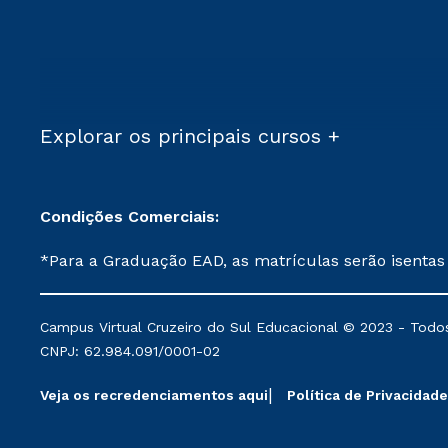
Explorar os principais cursos +
Condições Comerciais:
*Para a Graduação EAD, as matrículas serão isentas
demais, a taxa de matrícula será de R$ 49. *Para a Pós-graduação EAD, as ofertas mencionadas são referentes aos cursos: Ensino Religioso, Geografia para a
Docência e Metodologia do Ensino de História: Questões Atuais. **Semipresencial é um formato do Ensino a Distância. **Descontos 
Campus Virtual Cruzeiro do Sul Educacional © 2023 - Todos
mantidos conforme negociação. Descontos institucio
CNPJ: 62.984.091/0001-02
serviços.
Veja os recredenciamentos aqui
Política de Privacidade