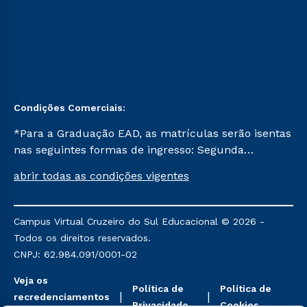
Condições Comerciais:
*Para a Graduação EAD, as matrículas serão isentas
nas seguintes formas de ingresso: Segunda
Graduação, Segunda Graduação 2.0 e Transferência.
abrir todas as condições vigentes
Já para as demais, a taxa de matrícula será de R$
49. *Para a Pós-graduação EAD, as ofertas
mencionadas são referentes aos cursos: Ensino
Campus Virtual Cruzeiro do Sul Educacional © 2026 -
Religioso, Geografia para a Docência e Metodologia
Todos os direitos reservados.
do Ensino de História: Questões Atuais.
CNPJ: 62.984.091/0001-02
Veja os
Política de
Política de
recredenciamentos
Privacidade
Cookies