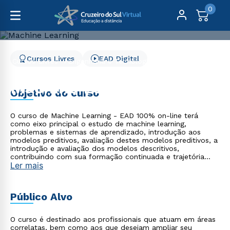
0
Cursos Livres
EAD Digital
Cursos Livres
Engenharia e Tecnologia
Machine Learning
Machine Learning
Objetivo do curso
O curso de Machine Learning - EAD 100% on-line terá
como eixo principal o estudo de machine learning,
problemas e sistemas de aprendizado, introdução aos
modelos preditivos, avaliação destes modelos preditivos, a
introdução e avaliação dos modelos descritivos,
contribuindo com sua formação continuada e trajetória
Ler mais
profissional.
Público Alvo
O curso é destinado aos profissionais que atuam em áreas
correlatas, bem como aos que desejam ampliar seu