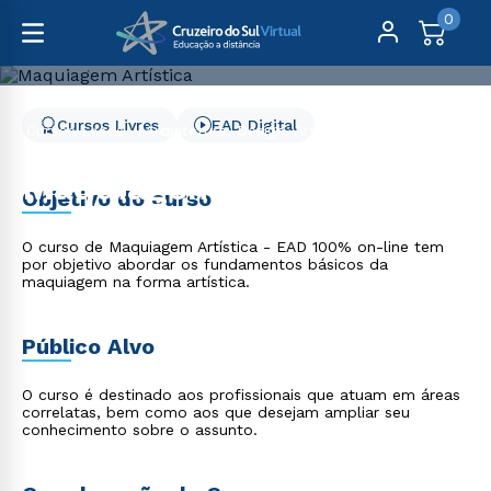
0
Cursos Livres
EAD Digital
Cursos Livres
Arquitetura, Design, Artes e Moda
Maquiagem Artística
Maquiagem Artística
Objetivo do curso
O curso de Maquiagem Artística - EAD 100% on-line tem
por objetivo abordar os fundamentos básicos da
maquiagem na forma artística.
Público Alvo
O curso é destinado aos profissionais que atuam em áreas
correlatas, bem como aos que desejam ampliar seu
conhecimento sobre o assunto.