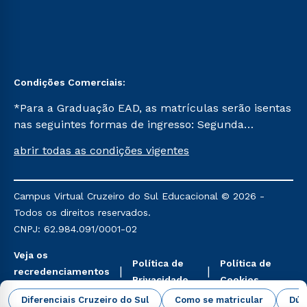
Condições Comerciais:
*Para a Graduação EAD, as matrículas serão isentas
nas seguintes formas de ingresso: Segunda
Graduação, Segunda Graduação 2.0 e Transferência.
abrir todas as condições vigentes
Já para as demais, a taxa de matrícula será de R$
49. *Para a Pós-graduação EAD, as ofertas
mencionadas são referentes aos cursos: Ensino
Campus Virtual Cruzeiro do Sul Educacional © 2026 -
Religioso, Geografia para a Docência e Metodologia
Todos os direitos reservados.
do Ensino de História: Questões Atuais.
CNPJ: 62.984.091/0001-02
Veja os
Política de
Política de
recredenciamentos
Privacidade
Cookies
aqui
Diferenciais Cruzeiro do Sul
Como se matricular
Dúv