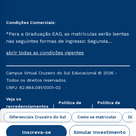
Condições Comerciais:
*Para a Graduação EAD, as matrículas serão isentas
nas seguintes formas de ingresso: Segunda
Graduação, Segunda Graduação 2.0 e Transferência.
abrir todas as condições vigentes
Já para as demais, a taxa de matrícula será de R$
49. *Para a Pós-graduação EAD, as ofertas
mencionadas são referentes aos cursos: Ensino
Campus Virtual Cruzeiro do Sul Educacional © 2026 -
Religioso, Geografia para a Docência e Metodologia
Todos os direitos reservados.
do Ensino de História: Questões Atuais.
CNPJ: 62.984.091/0001-02
Veja os
Política de
Política de
recredenciamentos
Privacidade
Cookies
aqui
Diferenciais Cruzeiro do Sul
Como se matricular
Dúv
Inscreva-se
Simular Investimento