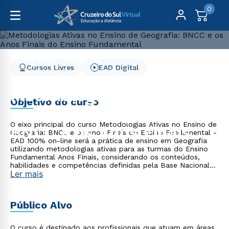
0
Cursos Livres
Educação
Cursos Livres
EAD Digital
Metodologias Ativas no Ensino de Geografia: BNCC e os
Anos Finais do Ensino Fundamental
Metodologias Ativas no
Objetivo do curso
Ensino de Geografia:
O eixo principal do curso Metodologias Ativas no Ensino de
BNCC e os Anos Finais do
Geografia: BNCC e os Anos Finais do Ensino Fundamental -
EAD 100% on-line será a prática de ensino em Geografia
Ensino Fundamental
utilizando metodologias ativas para as turmas do Ensino
Fundamental Anos Finais, considerando os conteúdos,
habilidades e competências definidas pela Base Nacional
Ler mais
Comum Curricular (BNCC), de maneira prática, crítica e
coerente.
Público Alvo
O curso é destinado aos profissionais que atuam em áreas