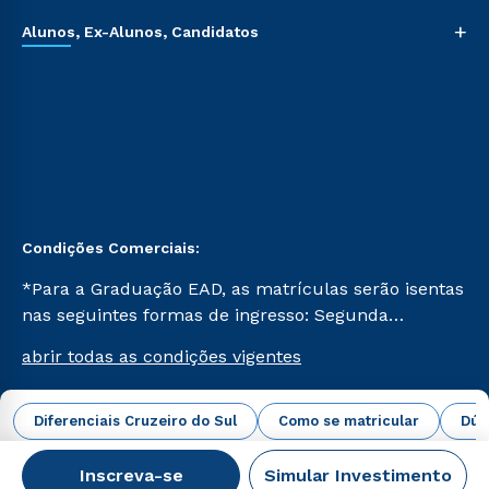
+
Alunos, Ex-Alunos, Candidatos
Condições Comerciais:
*Para a Graduação EAD, as matrículas serão isentas
nas seguintes formas de ingresso: Segunda
Graduação, Segunda Graduação 2.0 e Transferência.
abrir todas as condições vigentes
Já para as demais, a taxa de matrícula será de R$
49. *Para a Pós-graduação EAD, as ofertas
mencionadas são referentes aos cursos: Ensino
Diferenciais Cruzeiro do Sul
Como se matricular
Dúv
Campus Virtual Cruzeiro do Sul Educacional © 2026 -
Religioso, Geografia para a Docência e Metodologia
Todos os direitos reservados.
do Ensino de História: Questões Atuais.
Inscreva-se
Simular Investimento
CNPJ: 62.984.091/0001-02