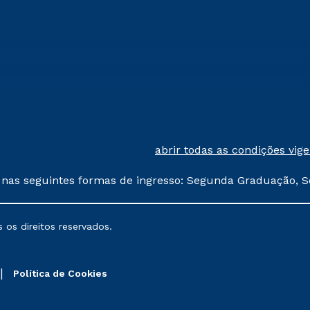
abrir todas as condições vig
 nas seguintes formas de ingresso: Segunda Graduação, S
comerciais oferecidos serão
 os direitos reservados.
nais poderão sofrer alterações nos períodos de rematríc
Política de Cookies