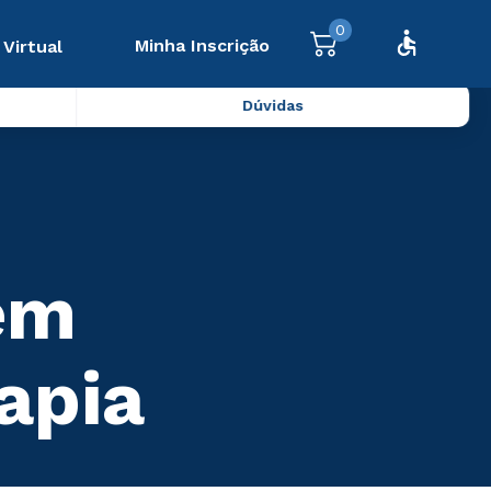
0
Minha Inscrição
 Virtual
Dúvidas
em
apia