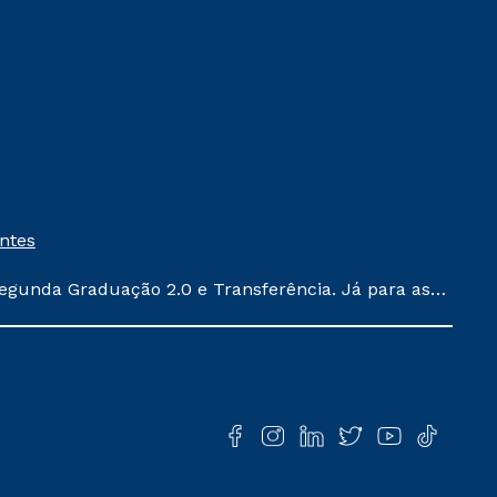
entes
egunda Graduação 2.0 e Transferência. Já para as
ula conforme exposto no contrato de prestação de