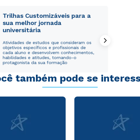
Trilhas Customizáveis para a
sua melhor jornada
universitária
Rápido e fácil
Rápido e fácil
Atividades de estudos que consideram os
WhatsApp
WhatsApp
objetivos específicos e profissionais de
ou
ou
cada aluno e desenvolvem conhecimentos,
habilidades e atitudes, tornando-o
protagonista da sua formação
cê também pode se interes
Estou de acordo com a
Estou de acordo com a
Política de Privacidade.
Política de Privacidade.
e
e
autorizo que meus dados sejam utilizados para o
autorizo que meus dados sejam utilizados para o
envio de conteúdos da Cruzeiro do Sul.
envio de conteúdos da Cruzeiro do Sul.