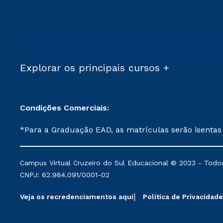
Explorar os principais cursos +
Condições Comerciais:
*Para a Graduação EAD, as matrículas serão isentas
demais, a taxa de matrícula será de R$ 49. *Para a Pós-graduação EAD, as ofertas mencionadas são referentes aos cursos: Ensino Religioso, Geografia para a
Docência e Metodologia do Ensino de História: Questões Atuais. **Semipresencial é um formato do Ensino a Distância. **Descontos 
Campus Virtual Cruzeiro do Sul Educacional © 2023 - Todos
mantidos conforme negociação. Descontos institucio
CNPJ: 62.984.091/0001-02
serviços.
Veja os recredenciamentos aqui
Política de Privacidade