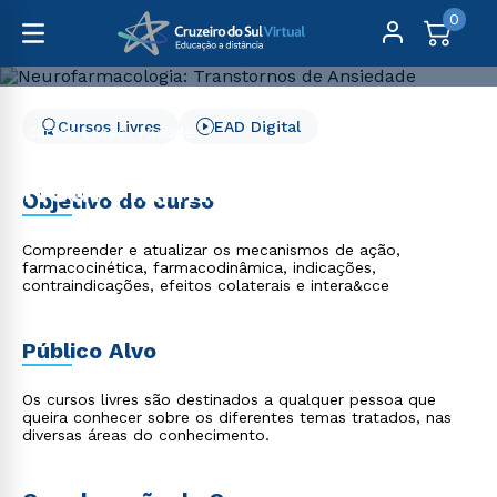
0
Cursos Livres
EAD Digital
Cursos Livres
Saúde
Neurofarmacologia: Transtornos de Ansiedade
Neurofarmacologia:
Objetivo do curso
Transtornos de Ansiedade
Compreender e atualizar os mecanismos de ação,
farmacocinética, farmacodinâmica, indicações,
contraindicações, efeitos colaterais e intera&cce
Público Alvo
Os cursos livres são destinados a qualquer pessoa que
queira conhecer sobre os diferentes temas tratados, nas
diversas áreas do conhecimento.