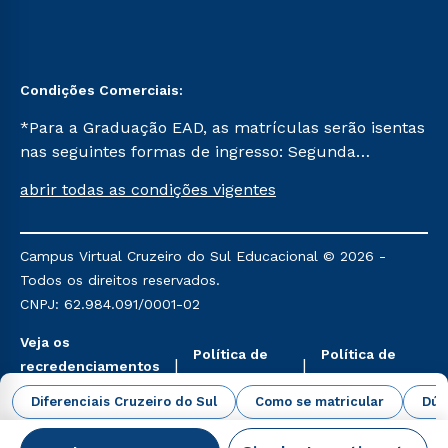
Condições Comerciais:
*Para a Graduação EAD, as matrículas serão isentas
nas seguintes formas de ingresso: Segunda
Graduação, Segunda Graduação 2.0 e Transferência.
abrir todas as condições vigentes
Já para as demais, a taxa de matrícula será de R$
49. *Para a Pós-graduação EAD, as ofertas
mencionadas são referentes aos cursos: Ensino
Campus Virtual Cruzeiro do Sul Educacional © 2026 -
Religioso, Geografia para a Docência e Metodologia
Todos os direitos reservados.
do Ensino de História: Questões Atuais.
CNPJ: 62.984.091/0001-02
Veja os
Política de
Política de
recredenciamentos
Privacidade
Cookies
aqui
Diferenciais Cruzeiro do Sul
Como se matricular
Dúv