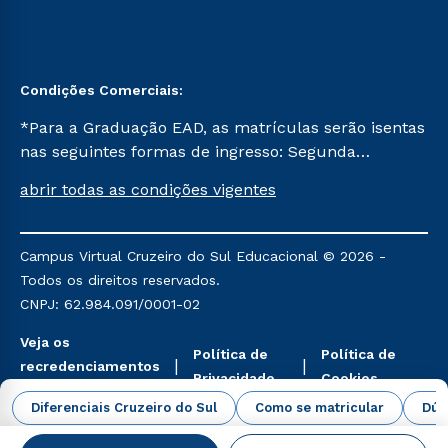
Condições Comerciais:
*Para a Graduação EAD, as matrículas serão isentas
nas seguintes formas de ingresso: Segunda
Graduação, Segunda Graduação 2.0 e Transferência.
abrir todas as condições vigentes
Já para as demais, a taxa de matrícula será de R$
49. *Para a Pós-graduação EAD, as ofertas
mencionadas são referentes aos cursos: Ensino
Campus Virtual Cruzeiro do Sul Educacional © 2026 -
Religioso, Geografia para a Docência e Metodologia
Todos os direitos reservados.
do Ensino de História: Questões Atuais.
CNPJ: 62.984.091/0001-02
Veja os
Política de
Política de
recredenciamentos
Privacidade
Cookies
aqui
Diferenciais Cruzeiro do Sul
Como se matricular
Dúv