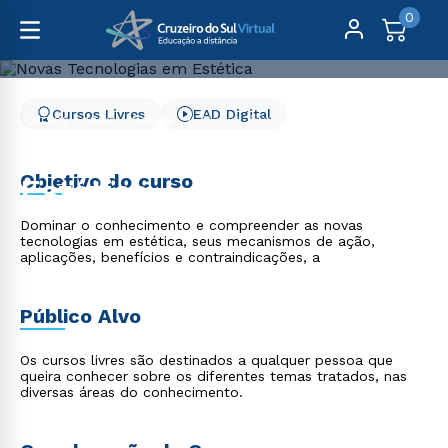
0
Cursos Livres
EAD Digital
Cursos Livres
Saúde
Novas Tecnologias em Estética
Novas Tecnologias em
Objetivo do curso
Estética
Dominar o conhecimento e compreender as novas
tecnologias em estética, seus mecanismos de ação,
aplicações, benefícios e contraindicações, a
Público Alvo
Os cursos livres são destinados a qualquer pessoa que
queira conhecer sobre os diferentes temas tratados, nas
diversas áreas do conhecimento.