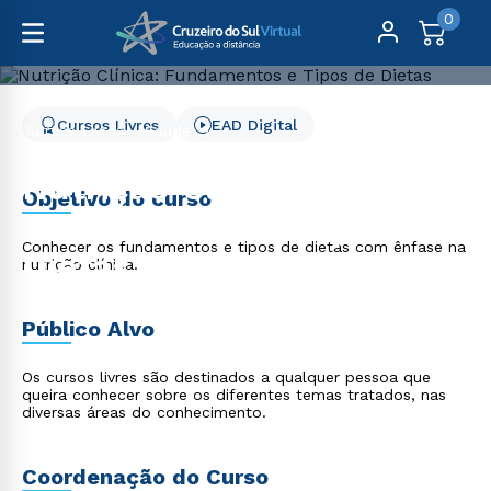
0
Cursos Livres
EAD Digital
Cursos Livres
Saúde
Nutrição Clínica: Fundamentos e Tipos de Dietas
Nutrição Clínica:
Objetivo do curso
Fundamentos e Tipos de
Conhecer os fundamentos e tipos de dietas com ênfase na
Dietas
nutrição clínica.
Público Alvo
Os cursos livres são destinados a qualquer pessoa que
queira conhecer sobre os diferentes temas tratados, nas
diversas áreas do conhecimento.
Coordenação do Curso