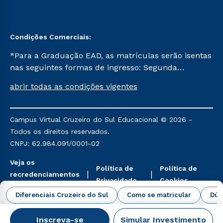
Condições Comerciais:
*Para a Graduação EAD, as matrículas serão isentas
nas seguintes formas de ingresso: Segunda
Graduação, Segunda Graduação 2.0 e Transferência.
abrir todas as condições vigentes
Já para as demais, a taxa de matrícula será de R$
49. *Para a Pós-graduação EAD, as ofertas
mencionadas são referentes aos cursos: Ensino
Campus Virtual Cruzeiro do Sul Educacional © 2026 -
Religioso, Geografia para a Docência e Metodologia
Todos os direitos reservados.
do Ensino de História: Questões Atuais.
CNPJ: 62.984.091/0001-02
Veja os
Política de
Política de
recredenciamentos
Privacidade
Cookies
aqui
Diferenciais Cruzeiro do Sul
Como se matricular
Dúv
Inscreva-se
Simular Investimento