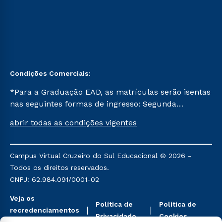
Condições Comerciais:
*Para a Graduação EAD, as matrículas serão isentas
nas seguintes formas de ingresso: Segunda
Graduação, Segunda Graduação 2.0 e Transferência.
abrir todas as condições vigentes
Já para as demais, a taxa de matrícula será de R$
49. *Para a Pós-graduação EAD, as ofertas
mencionadas são referentes aos cursos: Ensino
Campus Virtual Cruzeiro do Sul Educacional © 2026 -
Religioso, Geografia para a Docência e Metodologia
Todos os direitos reservados.
do Ensino de História: Questões Atuais.
CNPJ: 62.984.091/0001-02
Veja os
Política de
Política de
recredenciamentos
Privacidade
Cookies