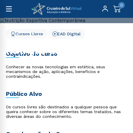
0
Cursos Livres
EAD Digital
Cursos Livres
Saúde
Nutrição Esportiva Contemporânea
Nutrição Esportiva
Objetivo do curso
Contemporânea
Conhecer as novas tecnologias em estética, seus
mecanismos de ação, aplicações, benefícios e
contraindicações.
Público Alvo
Os cursos livres são destinados a qualquer pessoa que
queira conhecer sobre os diferentes temas tratados, nas
diversas áreas do conhecimento.