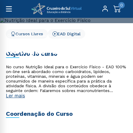
0
Cursos Livres
EAD Digital
Cursos Livres
Saúde
Nutrição Ideal para o Exercício Físico
Nutrição Ideal para o
Objetivo do curso
Exercício Físico
No curso Nutrição Ideal para o Exercício Físico - EAD 100%
on-line será abordado como carboidratos, lipídeos,
proteínas, vitaminas, minerais e água podem ser
consumidos de maneira específica para a prática da
atividade física. A divisão dos conteúdos obedece à
seguinte ordem: Falaremos sobres macronutrientes
Ler mais
(carboidratos, lipídeos e proteínas); Discutiremos sobre
micronutrientes (vitaminas e minerais) e água; Abordaremos
as necessidades nutricionais de maneira individualizada e,
por último; Demonstraremos como devem ser as refeições
Coordenação do Curso
pré, pós e durante a atividade física, assim como outras
estratégias nutricionais.