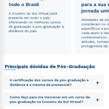
todo o Brasil
para a sua
jornada uni
A Cruzeiro do Sul Virtual está
presente em todo o país,
Atividades de e
oferecendo os melhores cursos
consideram os o
de graduação e pós-graduação a
específicos e pro
distância do país
cada aluno e de
conhecimentos, 
atitudes, tornan
protagonista da
Principais dúvidas de Pós-Graduação
Rápido e fácil
WhatsApp
A certificação dos cursos de pós-graduação a
+
ou
distância é a mesma da presencial?
Sed ut perspiciatis unde omnis iste natus error sit
Como faço para me inscrever em um curso de
+
voluptatem accusantium doloremque laudantium,
pós-graduação na Cruzeiro do Sul Virtual?
totam rem aperiam, eaque ipsa quae ab illo inventore