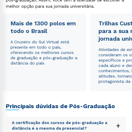
pós-graduação. Assim, você tem a liberdade de escolher a
melhor opção para sua jornada universitária.
Mais de 1300 polos em
Trilhas Cus
todo o Brasil
para a sua
jornada uni
A Cruzeiro do Sul Virtual está
presente em todo o país,
Atividades de e
oferecendo os melhores cursos
consideram os o
de graduação e pós-graduação a
específicos e pro
distância do país
cada aluno e de
conhecimentos, 
atitudes, tornan
protagonista da
Rápido e fácil
Principais dúvidas de Pós-Graduação
WhatsApp
ou
A certificação dos cursos de pós-graduação a
+
distância é a mesma da presencial?