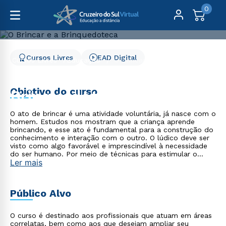
0
Cursos Livres
EAD Digital
Cursos Livres
Educação
O Brincar e a Brinquedoteca
O Brincar e a
Objetivo do curso
Brinquedoteca
O ato de brincar é uma atividade voluntária, já nasce com o
homem. Estudos nos mostram que a criança aprende
brincando, e esse ato é fundamental para a construção do
conhecimento e interação com o outro. O lúdico deve ser
visto como algo favorável e imprescindível à necessidade
do ser humano. Por meio de técnicas para estimular o
Ler mais
desenvolvimento integral infantil, a valorização do brincar e
as atividades lúdicas, o curso O Brincar e a Brinquedoteca
- EAD 100% on-line apresenta reflexões sobre as
dimensões do ambiente da brinquedoteca, para o
Público Alvo
desenvolvimento infantil.
O curso é destinado aos profissionais que atuam em áreas
correlatas, bem como aos que desejam ampliar seu