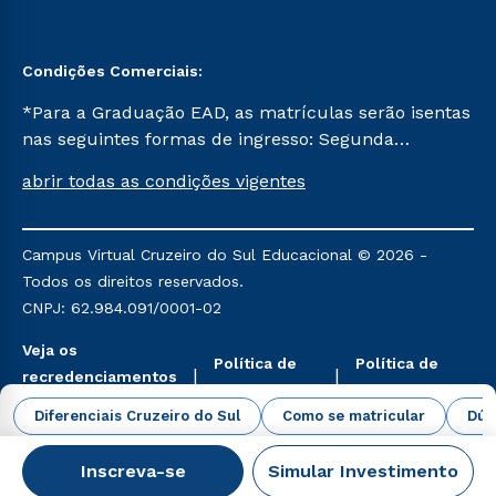
Condições Comerciais:
*Para a Graduação EAD, as matrículas serão isentas
nas seguintes formas de ingresso: Segunda
Graduação, Segunda Graduação 2.0 e Transferência.
abrir todas as condições vigentes
Já para as demais, a taxa de matrícula será de R$
49. *Para a Pós-graduação EAD, as ofertas
mencionadas são referentes aos cursos: Ensino
Campus Virtual Cruzeiro do Sul Educacional © 2026 -
Religioso, Geografia para a Docência e Metodologia
Todos os direitos reservados.
do Ensino de História: Questões Atuais.
CNPJ: 62.984.091/0001-02
Veja os
Política de
Política de
recredenciamentos
Privacidade
Cookies
aqui
Diferenciais Cruzeiro do Sul
Como se matricular
Dúv
Inscreva-se
Simular Investimento