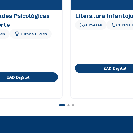
ades Psicológicas
Literatura Infantoju
orte
3 meses
Cursos 
ses
Cursos Livres
EAD Digital
EAD Digital