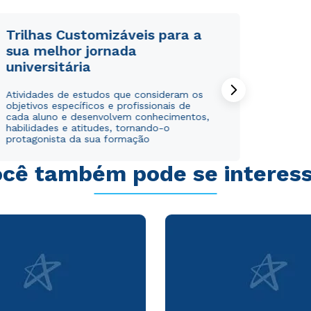
WhatsApp
WhatsApp
ou
ou
Trilhas Customizáveis para a
sua melhor jornada
universitária
Atividades de estudos que consideram os
objetivos específicos e profissionais de
cada aluno e desenvolvem conhecimentos,
habilidades e atitudes, tornando-o
Estou de acordo com a
Estou de acordo com a
Política de Privacidade.
Política de Privacidade.
e
e
protagonista da sua formação
autorizo que meus dados sejam utilizados para o
autorizo que meus dados sejam utilizados para o
envio de conteúdos da Cruzeiro do Sul.
envio de conteúdos da Cruzeiro do Sul.
cê também pode se interes