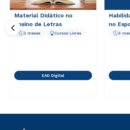
Material Didático no
Habilid
Ensino de Letras
no Esp
3 meses
Cursos Livres
3 me
EAD Digital