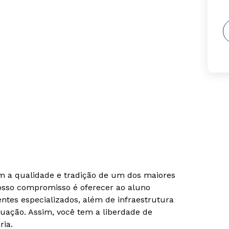
om a qualidade e tradição de um dos maiores
Nosso compromisso é oferecer ao aluno
tes especializados, além de infraestrutura
uação. Assim, você tem a liberdade de
ria.
Rápido e fácil
Rápido e fácil