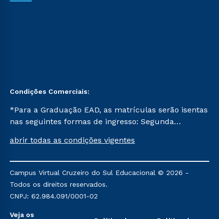
Condições Comerciais:
*Para a Graduação EAD, as matrículas serão isentas
nas seguintes formas de ingresso: Segunda
Graduação, Segunda Graduação 2.0 e Transferência.
abrir todas as condições vigentes
Já para as demais, a taxa de matrícula será de R$
49. *Para a Pós-graduação EAD, as ofertas
mencionadas são referentes aos cursos: Ensino
Campus Virtual Cruzeiro do Sul Educacional © 2026 -
Religioso, Geografia para a Docência e Metodologia
Todos os direitos reservados.
do Ensino de História: Questões Atuais.
CNPJ: 62.984.091/0001-02
Veja os