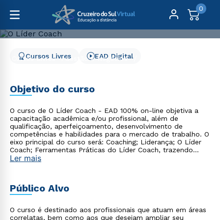
0
Cursos Livres
EAD Digital
Cursos Livres
Gestão e Negócios
O Líder Coach
O Líder Coach
Objetivo do curso
O curso de O Líder Coach - EAD 100% on-line objetiva a
capacitação acadêmica e/ou profissional, além de
qualificação, aperfeiçoamento, desenvolvimento de
competências e habilidades para o mercado de trabalho. O
eixo principal do curso será: Coaching; Liderança; O Líder
Coach; Ferramentas Práticas do Líder Coach, trazendo
Ler mais
ferramentas práticas para sua implantação e um novo
olhar sobre os talentos e pontos fortes dos colaboradores.
Público Alvo
O curso é destinado aos profissionais que atuam em áreas
correlatas, bem como aos que desejam ampliar seu