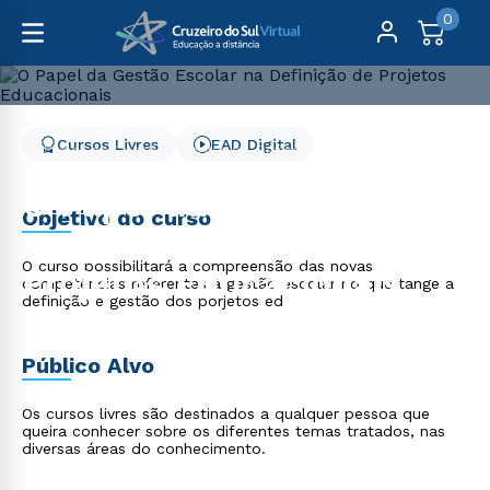
0
Cursos Livres
Educação
Cursos Livres
EAD Digital
O Papel da Gestão Escolar na Definição de Projetos
Educacionais
O Papel da Gestão
Objetivo do curso
Escolar na Definição de
O curso possibilitará a compreensão das novas
Projetos Educacionais
competências referentes à gestão escolar no que tange a
definição e gestão dos porjetos ed
Público Alvo
Os cursos livres são destinados a qualquer pessoa que
queira conhecer sobre os diferentes temas tratados, nas
diversas áreas do conhecimento.