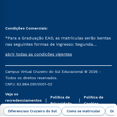
Condições Comerciais:
*Para a Graduação EAD, as matrículas serão isentas
nas seguintes formas de ingresso: Segunda
Graduação, Segunda Graduação 2.0 e Transferência.
abrir todas as condições vigentes
Já para as demais, a taxa de matrícula será de R$
49. *Para a Pós-graduação EAD, as ofertas
mencionadas são referentes aos cursos: Ensino
Campus Virtual Cruzeiro do Sul Educacional © 2026 -
Religioso, Geografia para a Docência e Metodologia
Todos os direitos reservados.
do Ensino de História: Questões Atuais.
CNPJ: 62.984.091/0001-02
Veja os
Política de
Política de
recredenciamentos
Privacidade
Cookies
aqui
Diferenciais Cruzeiro do Sul
Como se matricular
Dúv