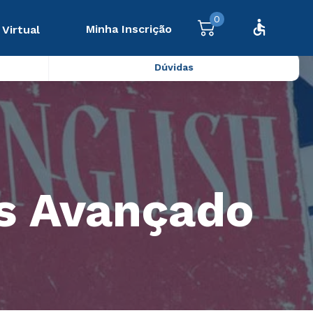
0
Minha Inscrição
 Virtual
Dúvidas
ês Avançado