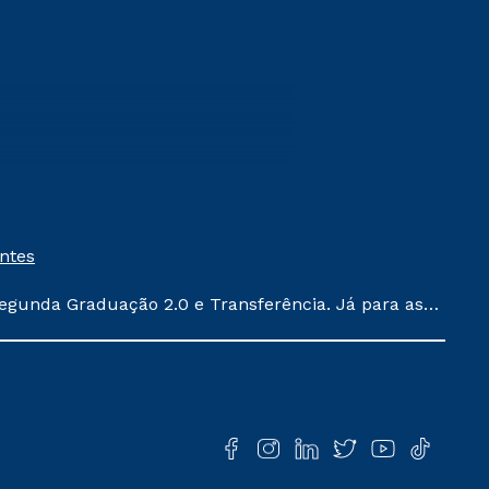
entes
egunda Graduação 2.0 e Transferência. Já para as
ula conforme exposto no contrato de prestação de