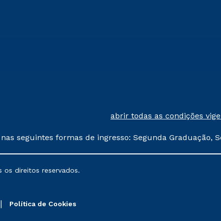
abrir todas as condições vig
 nas seguintes formas de ingresso: Segunda Graduação, S
comerciais oferecidos serão
 os direitos reservados.
nais poderão sofrer alterações nos períodos de rematríc
Política de Cookies