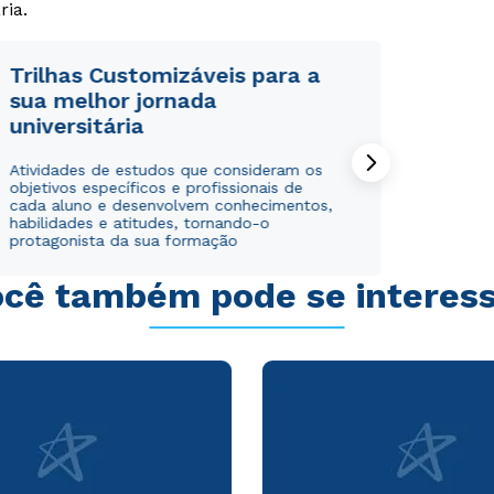
ria.
Trilhas Customizáveis para a
sua melhor jornada
universitária
Rápido e fácil
Rápido e fácil
WhatsApp
WhatsApp
Atividades de estudos que consideram os
objetivos específicos e profissionais de
ou
ou
cada aluno e desenvolvem conhecimentos,
habilidades e atitudes, tornando-o
protagonista da sua formação
cê também pode se interes
Estou de acordo com a
Estou de acordo com a
Política de Privacidade.
Política de Privacidade.
e
e
autorizo que meus dados sejam utilizados para o
autorizo que meus dados sejam utilizados para o
envio de conteúdos da Cruzeiro do Sul.
envio de conteúdos da Cruzeiro do Sul.