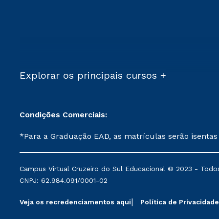
Explorar os principais cursos +
Condições Comerciais:
*Para a Graduação EAD, as matrículas serão isentas
demais, a taxa de matrícula será de R$ 49. *Para a Pós-graduação EAD, as ofertas mencionadas são referentes aos cursos: Ensino Religioso, Geografia para a
Docência e Metodologia do Ensino de História: Questões Atuais. **Semipresencial é um formato do Ensino a Distância. **Descontos 
Campus Virtual Cruzeiro do Sul Educacional © 2023 - Todos
mantidos conforme negociação. Descontos institucio
CNPJ: 62.984.091/0001-02
serviços.
Veja os recredenciamentos aqui
Política de Privacidade