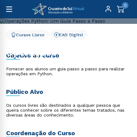
0
Cursos Livres
EAD Digital
Cursos Livres
Engenharia e Tecnologia
Operações Python: Um Guia Passo a Passo
Operações Python: Um
Objetivo do curso
Guia Passo a Passo
Fornecer aos alunos um guia passo a passo para realizar
operações em Python.
Público Alvo
Os cursos livres são destinados a qualquer pessoa que
queira conhecer sobre os diferentes temas tratados, nas
diversas áreas do conhecimento.
Coordenação do Curso