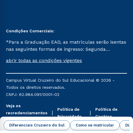
Condições Comerciais:
*Para a Graduação EAD, as matrículas serão isentas
nas seguintes formas de ingresso: Segunda
Graduação, Segunda Graduação 2.0 e Transferência.
abrir todas as condições vigentes
Já para as demais, a taxa de matrícula será de R$
49. *Para a Pós-graduação EAD, as ofertas
mencionadas são referentes aos cursos: Ensino
Campus Virtual Cruzeiro do Sul Educacional © 2026 -
Religioso, Geografia para a Docência e Metodologia
Todos os direitos reservados.
do Ensino de História: Questões Atuais.
CNPJ: 62.984.091/0001-02
Veja os
Política de
Política de
recredenciamentos
Privacidade
Cookies
aqui
Diferenciais Cruzeiro do Sul
Como se matricular
Dúv