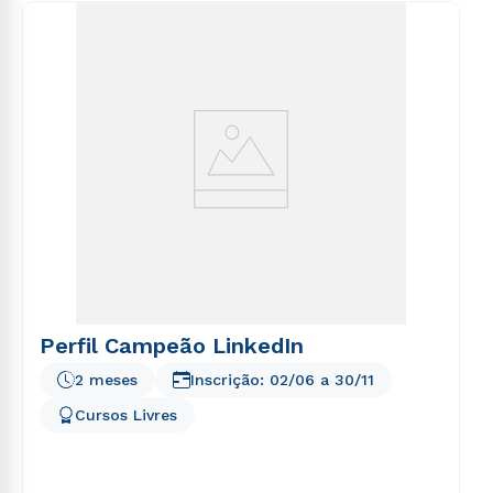
consequuntur magni dolores eos qui ratione
voluptatem sequi nesciunt.
Estou de acordo com a
Política de Privacidade.
e
autorizo que meus dados sejam utilizados para o
envio de conteúdos da Cruzeiro do Sul.
Perfil Campeão LinkedIn
2 meses
Inscrição:
02/06
a
30/11
Cursos Livres