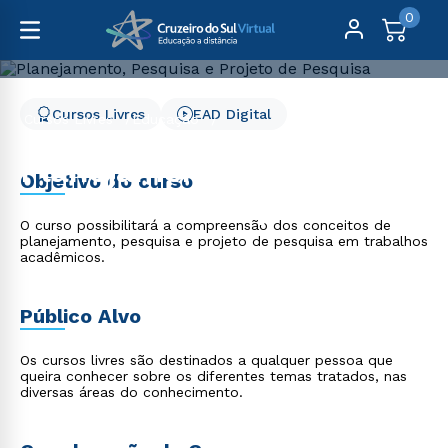
0
Cursos Livres
EAD Digital
Cursos Livres
Educação
Planejamento, Pesquisa e Projeto de Pesquisa
Planejamento, Pesquisa e
Objetivo do curso
Projeto de Pesquisa
O curso possibilitará a compreensão dos conceitos de
planejamento, pesquisa e projeto de pesquisa em trabalhos
acadêmicos.
Público Alvo
Os cursos livres são destinados a qualquer pessoa que
queira conhecer sobre os diferentes temas tratados, nas
diversas áreas do conhecimento.