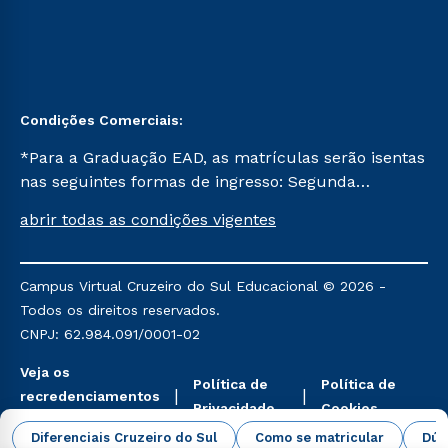
Condições Comerciais:
*Para a Graduação EAD, as matrículas serão isentas
nas seguintes formas de ingresso: Segunda
Graduação, Segunda Graduação 2.0 e Transferência.
abrir todas as condições vigentes
Já para as demais, a taxa de matrícula será de R$
49. *Para a Pós-graduação EAD, as ofertas
mencionadas são referentes aos cursos: Ensino
Campus Virtual Cruzeiro do Sul Educacional © 2026 -
Religioso, Geografia para a Docência e Metodologia
Todos os direitos reservados.
do Ensino de História: Questões Atuais.
CNPJ: 62.984.091/0001-02
Veja os
Política de
Política de
recredenciamentos
Privacidade
Cookies
aqui
Diferenciais Cruzeiro do Sul
Como se matricular
Dúv