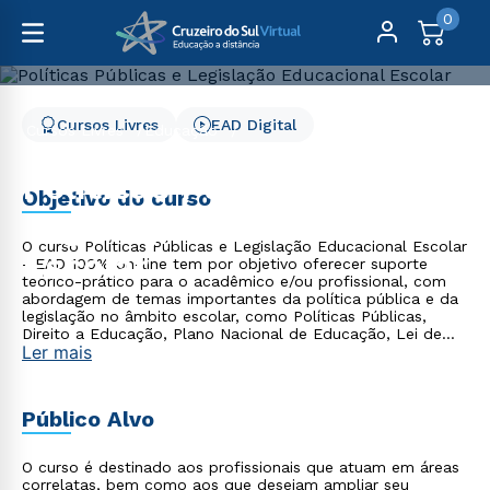
0
Cursos Livres
EAD Digital
Cursos Livres
Educação
Políticas Públicas e Legislação Educacional Escolar
Políticas Públicas e
Objetivo do curso
Legislação Educacional
O curso Políticas Públicas e Legislação Educacional Escolar
Escolar
- EAD 100% on-line tem por objetivo oferecer suporte
teórico-prático para o acadêmico e/ou profissional, com
abordagem de temas importantes da política pública e da
legislação no âmbito escolar, como Políticas Públicas,
Direito a Educação, Plano Nacional de Educação, Lei de
Ler mais
Diretrizes e Bases da Educação Nacional, entre outros.
Público Alvo
O curso é destinado aos profissionais que atuam em áreas
correlatas, bem como aos que desejam ampliar seu