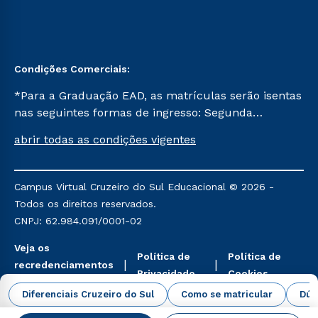
Condições Comerciais:
*Para a Graduação EAD, as matrículas serão isentas
nas seguintes formas de ingresso: Segunda
Graduação, Segunda Graduação 2.0 e Transferência.
abrir todas as condições vigentes
Já para as demais, a taxa de matrícula será de R$
49. *Para a Pós-graduação EAD, as ofertas
mencionadas são referentes aos cursos: Ensino
Campus Virtual Cruzeiro do Sul Educacional © 2026 -
Religioso, Geografia para a Docência e Metodologia
Todos os direitos reservados.
do Ensino de História: Questões Atuais.
CNPJ: 62.984.091/0001-02
Veja os
Política de
Política de
recredenciamentos
Privacidade
Cookies
aqui
Diferenciais Cruzeiro do Sul
Como se matricular
Dúv