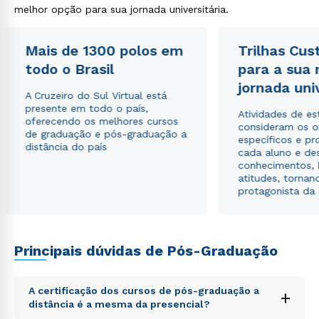
melhor opção para sua jornada universitária.
Mais de 1300 polos em
Trilhas Cus
todo o Brasil
para a sua
Rápido e fácil
jornada uni
WhatsApp
A Cruzeiro do Sul Virtual está
ou
presente em todo o país,
Atividades de e
oferecendo os melhores cursos
consideram os o
de graduação e pós-graduação a
específicos e pro
distância do país
cada aluno e de
conhecimentos, 
atitudes, tornan
protagonista da
Estou de acordo com a
Política de Privacidade.
e
autorizo que meus dados sejam utilizados para o
envio de conteúdos da Cruzeiro do Sul.
Principais dúvidas de Pós-Graduação
A certificação dos cursos de pós-graduação a
+
distância é a mesma da presencial?