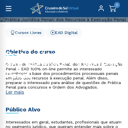
0
Cursos Livres
EAD Digital
Cursos Livres
Direito, Relações Internacionais e Ciência Política
Prática Jurídica Penal: dos Recursos à Execução Penal
Objetivo do curso
Prática Jurídica Penal:
dos Recursos à Execução
O curso de Prática Jurídica Penal: dos Recursos à Execução
Penal - EAD 100% on-line permite ao interessado
Penal
reconhecer a base dos procedimentos processuais penais
em juízo dos recursos à execução penal. Além disso,
preparar o interessado para análise de questões de Prática
Penal para concursos e Ordem dos Advogados.
Ler mais
Público Alvo
Interessados em geral, estudantes, profissionais que atuam
no segmento jurídico, que queiram entender mais sobre o