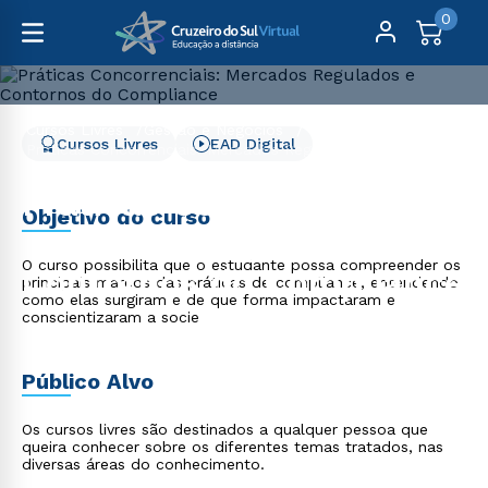
0
Cursos Livres
Gestão e Negócios
Cursos Livres
EAD Digital
Práticas Concorrenciais: Mercados Regulados e Contornos
do Compliance
Práticas Concorrenciais:
Objetivo do curso
Mercados Regulados e
O curso possibilita que o estudante possa compreender os
Contornos do Compliance
principais marcos das práticas de compliance, entendendo
como elas surgiram e de que forma impactaram e
conscientizaram a socie
Público Alvo
Os cursos livres são destinados a qualquer pessoa que
queira conhecer sobre os diferentes temas tratados, nas
diversas áreas do conhecimento.