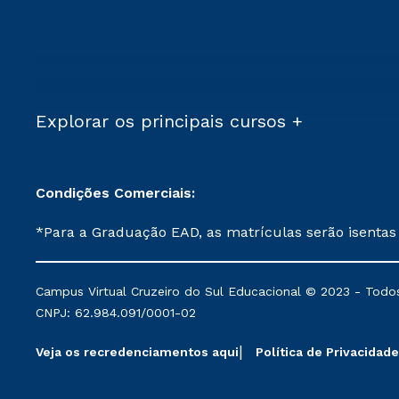
Explorar os principais cursos +
Condições Comerciais:
*Para a Graduação EAD, as matrículas serão isentas
demais, a taxa de matrícula será de R$ 49. *Para a Pós-graduação EAD, as ofertas mencionadas são referentes aos cursos: Ensino Religioso, Geografia para a
Docência e Metodologia do Ensino de História: Questões Atuais. **Semipresencial é um formato do Ensino a Distância. **Descontos 
Campus Virtual Cruzeiro do Sul Educacional © 2023 - Todos
mantidos conforme negociação. Descontos institucio
CNPJ: 62.984.091/0001-02
serviços.
Veja os recredenciamentos aqui
Política de Privacidade