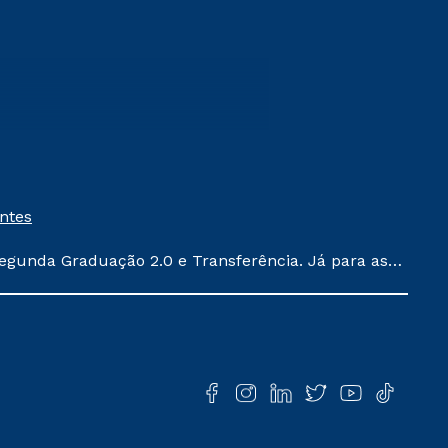
entes
egunda Graduação 2.0 e Transferência. Já para as
ula conforme exposto no contrato de prestação de