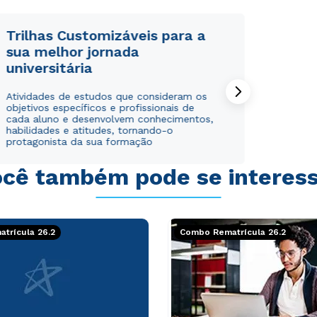
Trilhas Customizáveis para a
sua melhor jornada
universitária
Rápido e fácil
Rápido e fácil
Atividades de estudos que consideram os
WhatsApp
WhatsApp
objetivos específicos e profissionais de
ou
ou
cada aluno e desenvolvem conhecimentos,
habilidades e atitudes, tornando-o
protagonista da sua formação
cê também pode se interes
Estou de acordo com a
Estou de acordo com a
Política de Privacidade.
Política de Privacidade.
e
e
trícula 26.2
Combo Rematrícula 26.2
autorizo que meus dados sejam utilizados para o
autorizo que meus dados sejam utilizados para o
envio de conteúdos da Cruzeiro do Sul.
envio de conteúdos da Cruzeiro do Sul.