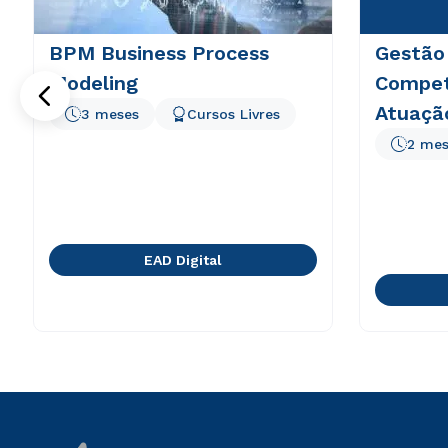
BPM Business Process
Gestão
Modeling
Compet
Atuaçã
3 meses
Cursos Livres
2 mes
EAD Digital