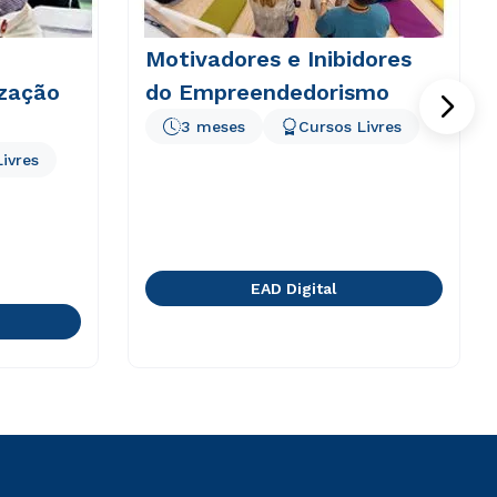
Motivadores e Inibidores
ização
do Empreendedorismo
3 meses
Cursos Livres
ivres
EAD Digital