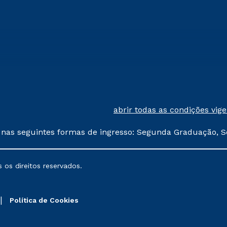
abrir todas as condições vig
 nas seguintes formas de ingresso: Segunda Graduação, S
comerciais oferecidos serão
 os direitos reservados.
nais poderão sofrer alterações nos períodos de rematríc
Política de Cookies