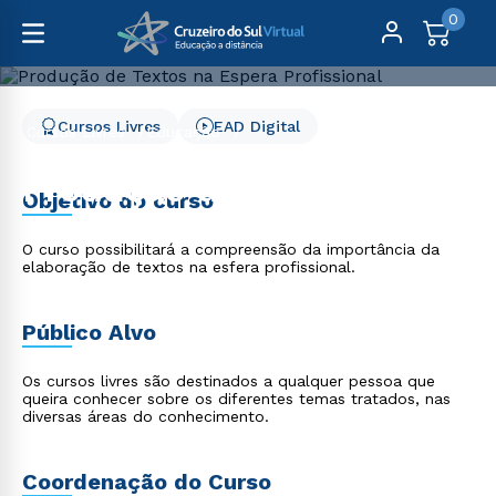
0
Cursos Livres
EAD Digital
Cursos Livres
Educação
Produção de Textos na Espera Profissional
Produção de Textos na
Objetivo do curso
Espera Profissional
O curso possibilitará a compreensão da importância da
elaboração de textos na esfera profissional.
Público Alvo
Os cursos livres são destinados a qualquer pessoa que
queira conhecer sobre os diferentes temas tratados, nas
diversas áreas do conhecimento.
Coordenação do Curso