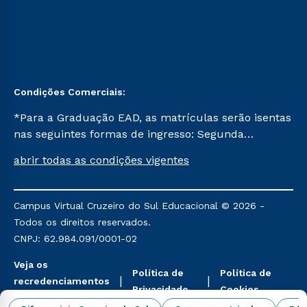
Condições Comerciais:
*Para a Graduação EAD, as matrículas serão isentas
nas seguintes formas de ingresso: Segunda
Graduação, Segunda Graduação 2.0 e Transferência.
abrir todas as condições vigentes
Já para as demais, a taxa de matrícula será de R$
49. *Para a Pós-graduação EAD, as ofertas
mencionadas são referentes aos cursos: Ensino
Campus Virtual Cruzeiro do Sul Educacional © 2026 -
Religioso, Geografia para a Docência e Metodologia
Todos os direitos reservados.
do Ensino de História: Questões Atuais.
CNPJ: 62.984.091/0001-02
Veja os
Política de
Política de
recredenciamentos
Privacidade
Cookies
aqui